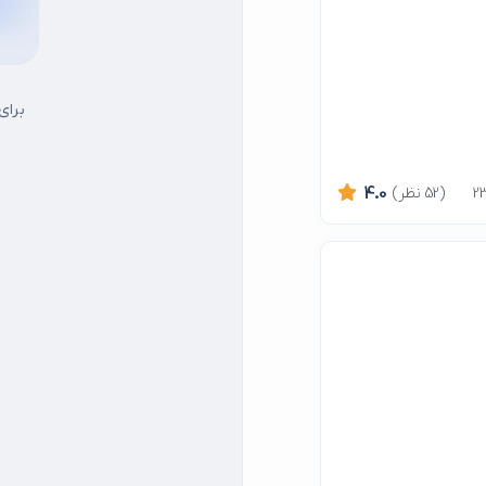
برای
(52 نظر)
4.0