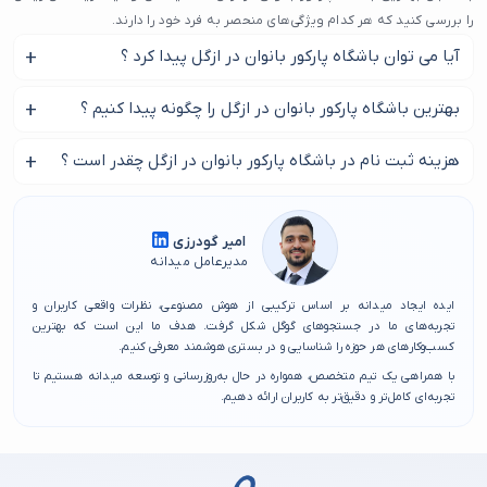
را بررسی کنید که هر کدام ویژگی‌های منحصر به فرد خود را دارند.
آیا می توان باشگاه پارکور بانوان در ازگل پیدا کرد ؟
یکی از دلایل محبوبیت باشگاه پارکور بانوان در ازگل، دسترسی راحت به این
خدمات است. این محله به دلیل موقعیت خاص خود، انتخاب بسیاری از افراد برای
بله شما می توانید به سادگی در نزدیکی محل زندگی خود بهترین
بهترین باشگاه پارکور بانوان در ازگل را چگونه پیدا کنیم ؟
دریافت بهترین خدمات است. به همین دلیل، انتخاب یک باشگاه پارکور بانوان
باشگاه پارکور بانوان در ازگل را پیدا کنید.
خوب در ازگل می‌تواند تاثیر زیادی بر راحتی و کیفیت زندگی شما داشته باشد.
از طریق این صفحه می توانید بهترین باشگاه پارکور بانوان در ازگل
هزینه ثبت نام در باشگاه پارکور بانوان در ازگل چقدر است ؟
علاوه بر این، برخی از باشگاه پارکور بانوان در ازگل به دلیل ارائه خدمات ویژه و
را پیدا کنید.
کیفیت بالای خود به شهرت زیادی دست یافته‌اند.
هزینه باشگاه پارکور بانوان در ازگل در مقایسه با اقایان تفاوت
از طرف دیگر، رقابت میان باشگاه پارکور بانوان در ازگل باعث شده است که این
چندانی نمی کند.
امیر گودرزی
خدمات به صورت مداوم بهبود یابند و بهترین خدمات ممکن به مشتریان ارائه
مدیرعامل میدانه
شود. بنابراین، اگر به دنبال دریافت خدمات باکیفیت و راحت هستید، بهترین
گزینه‌ها در محله ازگل انتظار شما را می‌کشند. در نهایت، انتخاب بهترین باشگاه
ایده ایجاد میدانه بر اساس ترکیبی از هوش مصنوعی، نظرات واقعی کاربران و
پارکور بانوان در ازگل به شما کمک می‌کند تا تجربه‌ای عالی و منحصر به فرد داشته
تجربه‌های ما در جستجوهای گوگل شکل گرفت. هدف ما این است که بهترین
کسب‌وکارهای هر حوزه را شناسایی و در بستری هوشمند معرفی کنیم.
باشید و از خدمات حرفه‌ای و مناسب بهره‌مند شوید.
با همراهی یک تیم متخصص، همواره در حال به‌روزرسانی و توسعه میدانه هستیم تا
تجربه‌ای کامل‌تر و دقیق‌تر به کاربران ارائه دهیم.