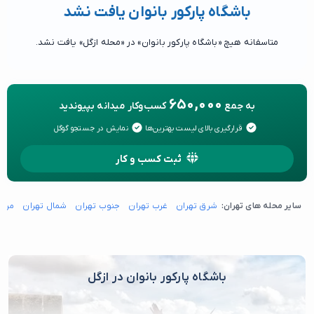
باشگاه پارکور بانوان یافت نشد
متاسفانه هیچ «باشگاه پارکور بانوان» در «محله ازگل» یافت نشد.
650,000
به جمع
کسب‌وکار میدانه بپیوندید
قرارگیری بالای لیست بهترین‌ها
نمایش در جستجو گوگل
ثبت کسب و کار
سایر محله های تهران:
شرق تهران
غرب تهران
جنوب تهران
شمال تهران
مرکز
باشگاه پارکور بانوان در ازگل