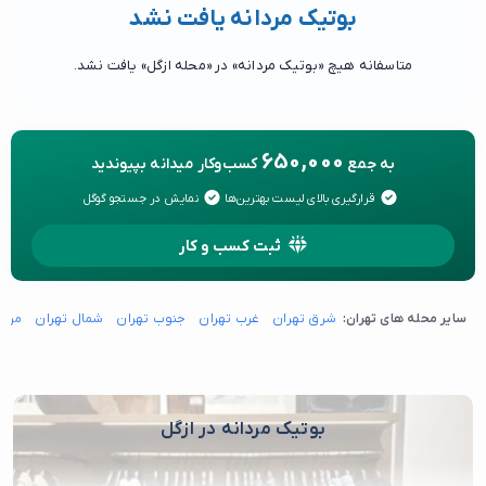
بوتیک مردانه یافت نشد
متاسفانه هیچ «بوتیک مردانه» در «محله ازگل» یافت نشد.
650,000
به جمع
کسب‌وکار میدانه بپیوندید
قرارگیری بالای لیست بهترین‌ها
نمایش در جستجو گوگل
ثبت کسب و کار
سایر محله های تهران:
شرق تهران
غرب تهران
جنوب تهران
شمال تهران
مرکز
بوتیک مردانه در ازگل