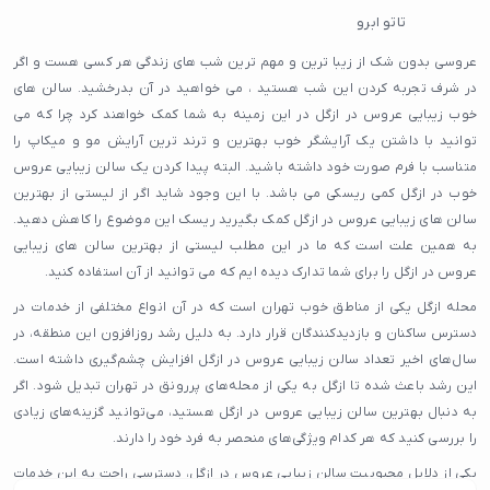
تاتو ابرو
لیفت ابرو
عروسی بدون شک از زیبا ترین و مهم ترین شب های زندگی هر کسی هست و اگر
لیفت مژه
در شرف تجربه کردن این شب هستید ، می خواهید در آن بدرخشید. سالن های
خوب زیبایی عروس در ازگل در این زمینه به شما کمک خواهند کرد چرا که می
پاکسازی صورت
توانید با داشتن یک آرایشگر خوب بهترین و ترند ترین آرایش مو و میکاپ را
اپیلاسیون
متناسب با فرم صورت خود داشته باشید. البته پیدا کردن یک سالن زیبایی عروس
آرایش دائم
خوب در ازگل کمی ریسکی می باشد. با این وجود شاید اگر از لیستی از بهترین
مرکز فیشیال
سالن های زیبایی عروس در ازگل کمک بگیرید ریسک این موضوع را کاهش دهید.
به همین علت است که ما در این مطلب لیستی از بهترین سالن های زیبایی
میکرودرم
عروس در ازگل را برای شما تدارک دیده ایم که می توانید از آن استفاده کنید.
اپیلاسیون آقایان
محله ازگل یکی از مناطق خوب تهران است که در آن انواع مختلفی از خدمات در
سالن اپیلاسیون
دسترس ساکنان و بازدیدکنندگان قرار دارد. به دلیل رشد روزافزون این منطقه، در
فیشیال صورت آقایان
سال‌های اخیر تعداد سالن زیبایی عروس در ازگل افزایش چشم‌گیری داشته است.
کاور ناخن
این رشد باعث شده تا ازگل به یکی از محله‌های پررونق در تهران تبدیل شود. اگر
به دنبال بهترین سالن زیبایی عروس در ازگل هستید، می‌توانید گزینه‌های زیادی
اپیلاسیون صورت
را بررسی کنید که هر کدام ویژگی‌های منحصر به فرد خود را دارند.
آرایشگاه رنگ و مش
یکی از دلایل محبوبیت سالن زیبایی عروس در ازگل، دسترسی راحت به این خدمات
آرایشگاه رنگ مو