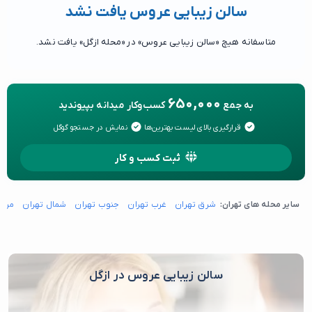
سالن زیبایی عروس یافت نشد
متاسفانه هیچ «سالن زیبایی عروس» در «محله ازگل» یافت نشد.
650,000
به جمع
کسب‌وکار میدانه بپیوندید
قرارگیری بالای لیست بهترین‌ها
نمایش در جستجو گوگل
ثبت کسب و کار
سایر محله های تهران:
شرق تهران
غرب تهران
جنوب تهران
شمال تهران
مرکز
سالن زیبایی عروس در ازگل