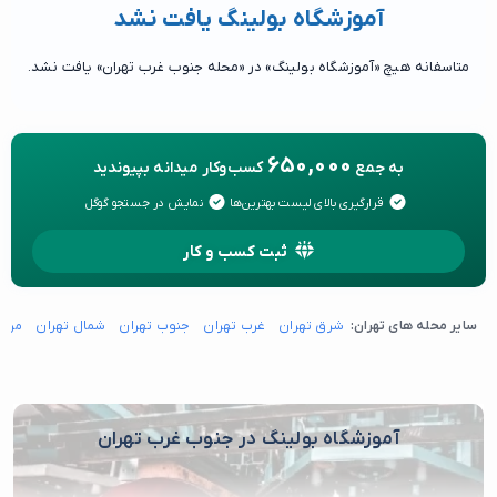
آموزشگاه بولینگ یافت نشد
متاسفانه هیچ «آموزشگاه بولینگ» در «محله جنوب غرب تهران» یافت نشد.
650,000
به جمع
کسب‌وکار میدانه بپیوندید
قرارگیری بالای لیست بهترین‌ها
نمایش در جستجو گوگل
ثبت کسب و کار
سایر محله های تهران:
شرق تهران
غرب تهران
جنوب تهران
شمال تهران
مرکز
آموزشگاه بولینگ در جنوب غرب تهران