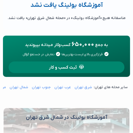
آموزشگاه بولینگ یافت نشد
متاسفانه هیچ «آموزشگاه بولینگ» در «محله شمال شرق تهران» یافت نشد.
650,000
به جمع
کسب‌وکار میدانه بپیوندید
قرارگیری بالای لیست بهترین‌ها
نمایش در جستجو گوگل
ثبت کسب و کار
سایر محله های تهران:
شرق تهران
غرب تهران
جنوب تهران
شمال تهران
مرکز
آموزشگاه بولینگ در شمال شرق تهران