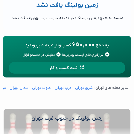
زمین بولینگ یافت نشد
متاسفانه هیچ «زمین بولینگ» در «محله جنوب غرب تهران» یافت نشد.
650,000
به جمع
کسب‌وکار میدانه بپیوندید
قرارگیری بالای لیست بهترین‌ها
نمایش در جستجو گوگل
ثبت کسب و کار
سایر محله های تهران:
شرق تهران
غرب تهران
جنوب تهران
شمال تهران
مرکز
زمین بولینگ در جنوب غرب تهران