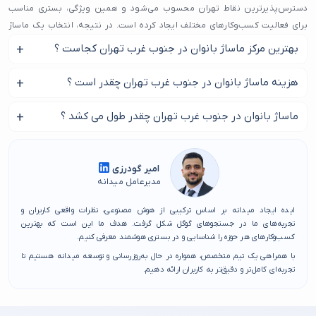
دسترس‌پذیرترین نقاط تهران محسوب می‌شود و همین ویژگی، بستری مناسب
برای فعالیت کسب‌وکارهای مختلف ایجاد کرده است. در نتیجه، انتخاب یک ماساژ
بانوان در محله جنوب غرب تهران که از نظر کیفیت، سابقه و رضایت کاربران در
بهترین مرکز ماساژ بانوان در جنوب غرب تهران کجاست ؟
سطح خوبی باشد، اهمیت زیادی پیدا می‌کند.
برای پیدا کردن بهترین مرکز ماساژ بانوان در جنوب غرب تهران با ما
هزینه ماساژ بانوان در جنوب غرب تهران چقدر است ؟
افراد زیادی از محله‌های اطراف مانند خزانه، یافت‌آباد، نعمت‌آباد، باغ آذری، شادآباد و
همراه باشید.
حتی بخش‌هایی از نازی‌آباد و مولوی برای انجام امور روزمره خود به دنبال یک
بر اساس نوع سالن شما و نوع ماساژ هزینه ماساژ بانوان در جنوب
ماساژ بانوان در جنوب غرب تهران چقدر طول می کشد ؟
ماساژ بانوان در محله جنوب غرب تهران هستند. تنوع زیاد کسب‌وکارها باعث شده
غرب تهران متفاوت می باشد.
کاربران گاهی در انتخاب مردد شوند؛ به همین دلیل خوش‌نام‌ ترین گزینه‌های
مدت زمان این جلسات بر اساس نوع ماساژ متفاوت است.
ماساژ بانوان در محله جنوب غرب تهران را در میدانه معرفی میکنیم. بررسی نظر
کاربران، سابقه کاری و کیفیت ارائه خدمات، معیار اصلی ما در تهیه این لیست
امیر گودرزی
مدیرعامل میدانه
بوده است.
اگر شما هم در این محدوده زندگی می‌کنید یا رفت‌وآمد دارید، یک ماساژ بانوان در
ایده ایجاد میدانه بر اساس ترکیبی از هوش مصنوعی، نظرات واقعی کاربران و
محله جنوب غرب تهران که استانداردهای لازم را داشته باشد می‌تواند بسیاری از
تجربه‌های ما در جستجوهای گوگل شکل گرفت. هدف ما این است که بهترین
کسب‌وکارهای هر حوزه را شناسایی و در بستری هوشمند معرفی کنیم.
نگرانی‌های شما را کاهش دهد. انتخاب درست ماساژ بانوان در محله جنوب غرب
با همراهی یک تیم متخصص، همواره در حال به‌روزرسانی و توسعه میدانه هستیم تا
تهران به معنای صرفه‌جویی در وقت، دریافت خدمات باکیفیت و تجربه‌ای مطمئن
تجربه‌ای کامل‌تر و دقیق‌تر به کاربران ارائه دهیم.
است. با آگاهی بیشتر، پیدا کردن ماساژ بانوان در محله جنوب غرب تهران به کاری
ساده و نتیجه‌بخش تبدیل خواهد شد.