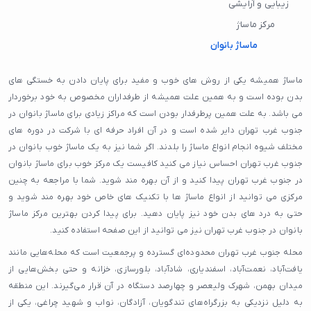
زیبایی و آرایشی
مرکز ماساژ
ماساژ بانوان
ماساژ همیشه یکی از روش های خوب و مفید برای پایان دادن به خستگی های
بدن بوده است و به همین علت همیشه از طرفداران مخصوص به خود برخوردار
می باشد. به علت همین پرطرفدار بودن است که مراکز زیادی برای ماساژ بانوان در
جنوب غرب تهران دایر شده است و در آن افراد حرفه ای با شرکت در دوره های
مختلف شیوه انجام انواع ماساژ را بلدند. اگر شما نیز به یک ماساژ خوب بانوان در
جنوب غرب تهران احساس نیاز می کنید کافیست یک مرکز خوب برای ماساژ بانوان
در جنوب غرب تهران پیدا کنید و از آن بهره مند شوید. شما با مراجعه به چنین
مرکزی می توانید از انواع ماساژ ها با تکنیک های خاص خود بهره مند شوید و
حتی به درد های بدن خود نیز پایان دهید. برای پیدا کردن بهترین مرکز ماساژ
بانوان در جنوب غرب تهران نیز می توانید از این صفحه استفاده کنید.
محله جنوب غرب تهران محدوده‌ای گسترده و پرجمعیت است که محله‌هایی مانند
یافت‌آباد، نعمت‌آباد، اسفندیاری، شادآباد، بلورسازی، خزانه و حتی بخش‌هایی از
میدان بهمن، شهرک ولیعصر و چهارصد دستگاه در آن قرار می‌گیرند. این منطقه
به دلیل نزدیکی به بزرگراه‌های تندگویان، آزادگان، نواب و شهید چراغی، یکی از