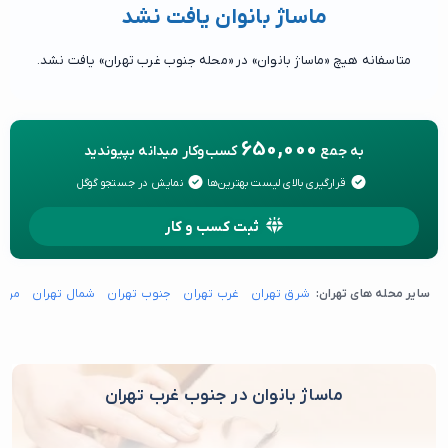
ماساژ بانوان یافت نشد
متاسفانه هیچ «ماساژ بانوان» در «محله جنوب غرب تهران» یافت نشد.
650,000
به جمع
کسب‌وکار میدانه بپیوندید
قرارگیری بالای لیست بهترین‌ها
نمایش در جستجو گوگل
ثبت کسب و کار
سایر محله های تهران:
شرق تهران
غرب تهران
جنوب تهران
شمال تهران
مرکز
ماساژ بانوان در جنوب غرب تهران