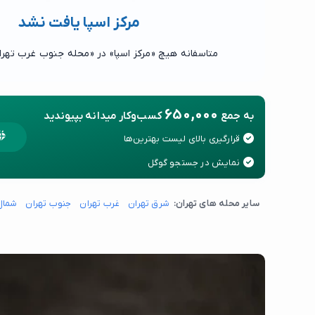
مرکز اسپا یافت نشد
متاسفانه هیچ «مرکز اسپا» در «محله جنوب غرب تهرا
650,000
به جمع
کسب‌وکار میدانه بپیوندید
قرارگیری بالای لیست بهترین‌ها
نمایش در جستجو گوگل
سایر محله های تهران:
شرق تهران
غرب تهران
جنوب تهران
شمال