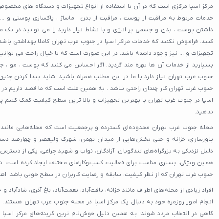
مرکز اسپا مرکزی است که در آن با استفاده از انواع تجهیزات و دستگاه های مخصوص
خدمات مربوط به مراقبت از پوست ، مراقبت از بدن ، ماساژ ، پاکسازی پوستی و ...
داشتن پوست ، بدن و جسمی پر انرژی و با نشاط نیاز دارید را می توانید در یک م
کنید. فراموش نکنید که خدمات مراکز اسپا در جنوب غرب تهران کاملا بهداشتی باشد
تجهیزات و ... نیز وجود داشته باشد. در این صورت است که با خیال راحت می توانید 
بسپارید از خدمات آن ها بهره مند گردید. اگر احساس می کنید که پوست ، مو ، ج
جنوب غرب تهران نیاز دارد با ما در این مطلب همراه باشید. شاید پیدا کردن چنین
جنوب غرب تهران کار چندان راحتی نباشد . به همین علت است که ما قصد داریم در ا
اسپا در جنوب غرب تهران با بهترین تجهیزات و بالا ترین سطح کیفیت کمک کنیم 
ندهید.
محله جنوب غرب تهران محدوده‌ای گسترده و پرجمعیت است که محله‌هایی مانند یافت‌
بلورسازی، خزانه و حتی بخش‌هایی از میدان بهمن، شهرک ولیعصر و چهارصد دستگا
دلیل نزدیکی به بزرگراه‌های تندگویان، آزادگان، نواب و شهید چراغی، یکی از دستر
همین ویژگی، بستری مناسب برای فعالیت کسب‌وکارهای مختلف ایجاد کرده است. در
جنوب غرب تهران که از نظر کیفیت، سابقه و رضایت کاربران در سطح خوبی باشد، اهمی
افراد زیادی از محله‌های اطراف مانند خزانه، یافت‌آباد، نعمت‌آباد، باغ آذری، شادآباد 
انجام امور روزمره خود به دنبال یک مرکز اسپا در محله جنوب غرب تهران هستند. ت
گاهی در انتخاب مردد شوند؛ به همین دلیل خوش‌نام‌ ترین گزینه‌های مرکز اسپا 