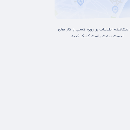
 مشاهده اطلاعات بر روی کسب و کار های
لیست سمت راست کلیک کنید
17شهریور
آجودانیه
آذری
آرژانتین
آپادانا
آیت الله کاشانی
اتابک
اخت