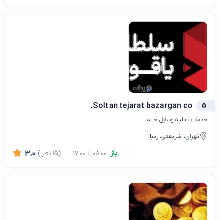
Soltan tejarat bazargan co.
5
خدمات تخلیۀ وسایل خانه
تهران، شریعتی، زیبا
باز
(15 نظر)
3.0
08:00 تا 17:00