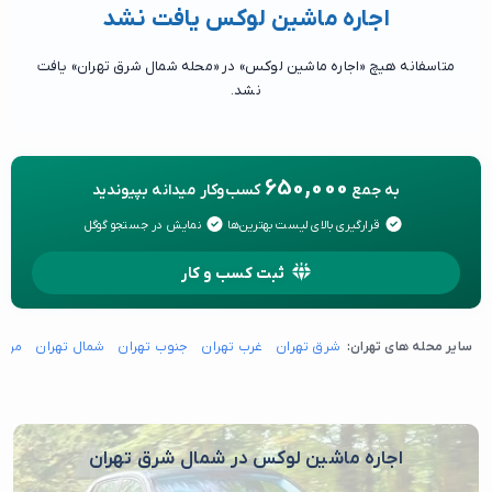
اجاره ماشین لوکس یافت نشد
متاسفانه هیچ «اجاره ماشین لوکس» در «محله شمال شرق تهران» یافت
نشد.
650,000
به جمع
کسب‌وکار میدانه بپیوندید
قرارگیری بالای لیست بهترین‌ها
نمایش در جستجو گوگل
ثبت کسب و کار
سایر محله های تهران:
شرق تهران
غرب تهران
جنوب تهران
شمال تهران
مرکز
اجاره ماشین لوکس در شمال شرق تهران