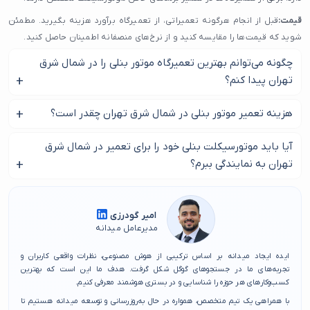
قیمت:
قبل از انجام هرگونه تعمیراتی، از تعمیرگاه برآورد هزینه بگیرید. مطمئن
شوید که قیمت‌ها را مقایسه کنید و از نرخ‌های منصفانه اطمینان حاصل کنید.
خدمات مشتری:
به دنبال تعمیرگاهی باشید که خدمات مشتری عالی ارائه دهد.
چگونه می‌توانم بهترین تعمیرگاه موتور بنلی را در شمال شرق
این شامل مواردی مانند زمان پاسخگویی سریع، کارکنان مودب و خدمات گارانتی
تهران پیدا کنم؟
می‌شود.
بهترین راه برای یافتن بهترین تعمیرگاه موتور بنلی در شمال شرق
هزینه تعمیر موتور بنلی در شمال شرق تهران چقدر است؟
نکات اضافی:
تهران، خواندن نظرات مشتریان آنلاین و مقایسه قیمت‌ها و خدمات
قبل از بردن موتورسیکلت خود به تعمیرگاه موتور بنلی، دفترچه راهنمای مالک را
است. همچنین می‌توانید از دوستان و خانواده خود توصیه
هزینه تعمیر موتور بنلی در شمال شرق تهران می‌تواند بسته به
آیا باید موتورسیکلت بنلی خود را برای تعمیر در شمال شرق
بخواهید.
برای دستورالعمل‌های عیب‌یابی و تعمیر بررسی کنید.
نوع تعمیر مورد نیاز، مدل موتورسیکلت شما و نرخ تعمیرگاه
تهران به نمایندگی ببرم؟
متفاوت باشد.
اگر موتورسیکلت شما تحت گارانتی است، مطمئن شوید که از تعمیرگاهی در شمال
اگر موتورسیکلت شما تحت گارانتی است، باید آن را برای تعمیر در
شرق تهران استفاده می‌کنید که مجاز به انجام تعمیرات تحت گارانتی است.
شمال شرق تهران به نمایندگی ببرید. با این حال، اگر موتورسیکلت
امیر گودرزی
در صورت امکان، از موتورسیکلت خود برای تعمیرگاه عکس بگیرید تا بتوانید
شما تحت گارانتی نیست، می‌توانید آن را به هر تعمیرگاه واجد
مدیرعامل میدانه
هرگونه آسیب یا مشکلی را به تعمیرکار نشان دهید.
شرایطی ببرید.
محله شمال شرق تهران بخش وسیعی از شهر را شامل می‌شود و محله‌های
ایده ایجاد میدانه بر اساس ترکیبی از هوش مصنوعی، نظرات واقعی کاربران و
تجربه‌های ما در جستجوهای گوگل شکل گرفت. هدف ما این است که بهترین
نام‌آشنایی مانند تهران‌پارس شرقی و غربی، حکیمیه، شمیران‌نو، اوقاف، قنات‌کوثر،
کسب‌وکارهای هر حوزه را شناسایی و در بستری هوشمند معرفی کنیم.
نارمک و بخش‌هایی از لویزان در این محدوده قرار دارند. همین گستردگی باعث
با همراهی یک تیم متخصص، همواره در حال به‌روزرسانی و توسعه میدانه هستیم تا
شده تنوع خدمات و کسب‌وکارها در این بخش از تهران بسیار بالا باشد و بسیاری