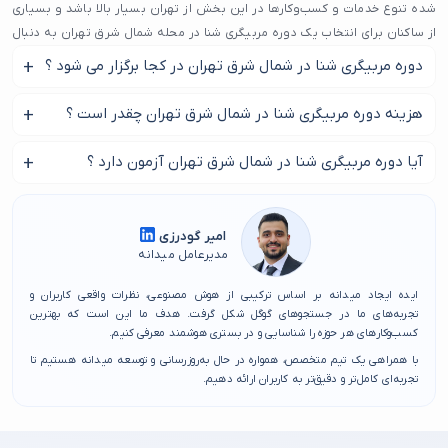
شده تنوع خدمات و کسب‌وکارها در این بخش از تهران بسیار بالا باشد و بسیاری
از ساکنان برای انتخاب یک دوره مربیگری شنا در محله شمال شرق تهران به دنبال
گزینه‌هایی معتبر و خوش‌نام باشند.
دوره مربیگری شنا در شمال شرق تهران در کجا برگزار می شود ؟
دسترسی مناسب به بزرگراه‌های زین‌الدین، بابایی و رسالت نیز رفت‌وآمد را آسان
از طریق این صفحه تمامی دوره های مربیگری شنا در شمال شرق
هزینه دوره مربیگری شنا در شمال شرق تهران چقدر است ؟
کرده و باعث شده افراد از محله‌های اطراف مثل هنگام، تهران‌پارس، حکیمیه و
تهران را پیدا کنید.
حتی مجیدیه، برای استفاده از یک دوره مربیگری شنا در محله شمال شرق تهران
بر اساس تعداد جلسات و و مربی شما جهت آموزش دوره مربیگری
آیا دوره مربیگری شنا در شمال شرق تهران آزمون دارد ؟
به این محدوده مراجعه کنند. وجود مراکز خرید، خدمات درمانی، مجموعه‌های
شنا در شمال شرق تهران این هزینه متفاوت است ؟
رفاهی و ده‌ها کسب‌وکار مختلف، انتخاب را گسترده‌تر اما گاهی دشوارتر می‌کند. در
بله در آخر شما برای گرفتن مدرک دوره مربیگری شنا در شمال شرق
لیستی که در سایت میدانه قرار داده ایم بهترین گزینه های دوره مربیگری شنا در
تهران باید آزمون بدهید.
محله شمال شرق تهران معرفی میشود تا به تصمیم‌ گیری شما کمک کند .
امیر گودرزی
مدیرعامل میدانه
اگر به دنبال یک محل خوب برای دریافت سرویس‌های روزمره یا تخصصی هستید،
بررسی دقیق دوره مربیگری شنا در محله شمال شرق تهران می‌تواند به شما کمک
ایده ایجاد میدانه بر اساس ترکیبی از هوش مصنوعی، نظرات واقعی کاربران و
کند تا میان انتخاب‌های متعدد، بهترین گزینه را پیدا کنید. ما در میدانه تلاش
تجربه‌های ما در جستجوهای گوگل شکل گرفت. هدف ما این است که بهترین
کسب‌وکارهای هر حوزه را شناسایی و در بستری هوشمند معرفی کنیم.
کرده‌ایم راهنمایی کامل و قابل اعتماد برای انتخاب یک دوره مربیگری شنا در محله
با همراهی یک تیم متخصص، همواره در حال به‌روزرسانی و توسعه میدانه هستیم تا
شمال شرق تهران ارائه دهیم تا تجربه‌ای مطمئن و رضایت‌بخش داشته باشید.
تجربه‌ای کامل‌تر و دقیق‌تر به کاربران ارائه دهیم.
انتخاب درست دوره مربیگری شنا در محله شمال شرق تهران یعنی صرفه‌جویی در
وقت، کاهش هزینه‌ها و رسیدن به نتیجه‌ای برترین.