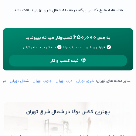
متاسفانه هیچ «کلاس یوگا» در «محله شمال شرق تهران» یافت نشد.
650,000
به جمع
کسب‌وکار میدانه بپیوندید
قرارگیری بالای لیست بهترین‌ها
نمایش در جستجو گوگل
ثبت کسب و کار
سایر محله های تهران:
شرق تهران
غرب تهران
جنوب تهران
شمال تهران
مرکز
بهترین کلاس یوگا در شمال شرق تهران