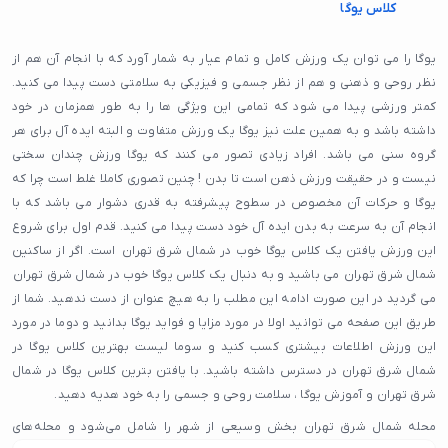
کلاس یوگا
یوگا را می توان یک ورزش کامل و تمام عیار به شمار آورد که با انجام آن هم از
نظر روحی و ذهنی و هم از نظر جسمی و فیزیکی به سلامتی دست پیدا می کنید.
کمتر ورزشی پیدا می شود که تمامی این ویژگی ها را به طور همزمان در خود
داشته باشد و به همین علت نیز یوگا یک ورزش متفاوت و البته ایده آل برای هر
گروه سنی می باشد. افراد زیادی تصور می کنند که یوگا ورزش چندان سختی
نیست و در حقیقت ورزش ذهن است تا بدن ! چنین تصوری کاملا غلط است چرا که
یوگا و حرکات آن مخصوص در سطوح پیشرفته به قدری دشوار می باشد که با
انجام آن به سرعت به بدن ایده آل خود دست پیدا می کنید. قدم اول برای شروع
این ورزش یافتن یک کلاس یوگا خوب در شمال شرق تهران است. اگر از ساکنین
شمال شرق تهران می باشید و به دنبال یک کلاس یوگا خوب در شمال شرق تهران
می گردید در این صورت ادامه این مطلب را به هیچ عنوان از دست ندهید. شما از
طریق این صفحه می توانید اولا در مورد مزایا و فواید یوگا بدانید و دوما در مورد
این ورزش اطلاعات بیشتری کسب کنید و سوما لیست بهترین کلاس یوگا در
شمال شرق تهران در دسترس داشته باشید. با یافتن بترین کلاس یوگا در شمال
شرق تهران و آموزش یوگا ، سلامت روحی و جسمی را به خود هدیه دهید.
محله شمال شرق تهران بخش وسیعی از شهر را شامل می‌شود و محله‌های