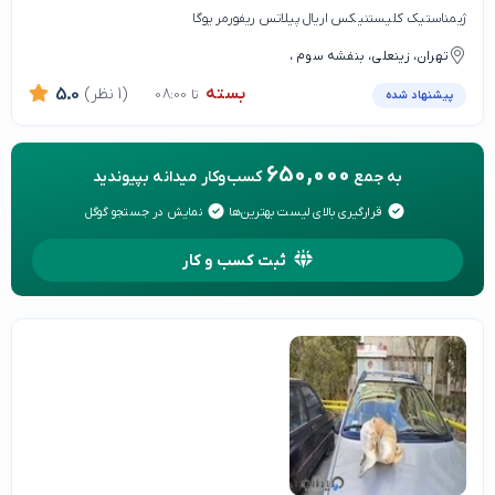
ژیمناستیک کلیستنیکس اریال پیلاتس ریفورمر یوگا
تهران، زینعلی، بنفشه سوم ،
بسته
(1 نظر)
5.0
تا 08:00
پیشنهاد شده
650,000
به جمع
کسب‌وکار میدانه بپیوندید
قرارگیری بالای لیست بهترین‌ها
نمایش در جستجو گوگل
ثبت کسب و کار