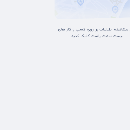
 مشاهده اطلاعات بر روی کسب و کار های
لیست سمت راست کلیک کنید
17شهریور
آجودانیه
آذری
آرژانتین
آپادانا
آیت الله کاشانی
اتابک
اخ