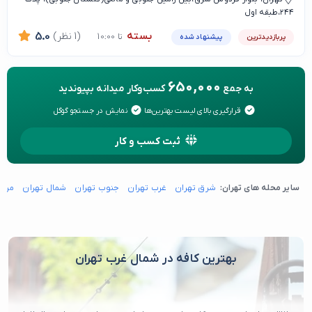
۲۴۴،طبقه اول
بسته
(1 نظر)
5.0
تا 10:00
پربازدیدترین
پیشنهاد شده
650,000
به جمع
کسب‌وکار میدانه بپیوندید
قرارگیری بالای لیست بهترین‌ها
نمایش در جستجو گوگل
ثبت کسب و کار
سایر محله های تهران:
شرق تهران
غرب تهران
جنوب تهران
شمال تهران
مرکز
بهترین کافه در شمال غرب تهران