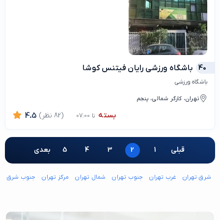
40
باشگاه ورزشی رایان فیتنس کوشا
باشگاه ورزشی
تهران، کارگر شمالی، پنجم
بسته
(82 نظر)
4.5
تا 07:00
قبلی
1
2
3
4
5
بعدی
شرق تهران
غرب تهران
جنوب تهران
شمال تهران
مرکز تهران
جنوب شرق ته