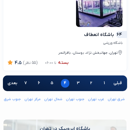
64
باشگاه انعطاف
باشگاه ورزشی
تهران، جهانبخش نژاد، بوستان، باقرالنمر
بسته
(55 نظر)
4.5
تا 06:00
قبلی
1
2
3
4
5
6
7
بعدی
شرق تهران
غرب تهران
جنوب تهران
شمال تهران
مرکز تهران
جنوب شرق ته
باشگاه ایروبیک در تهران