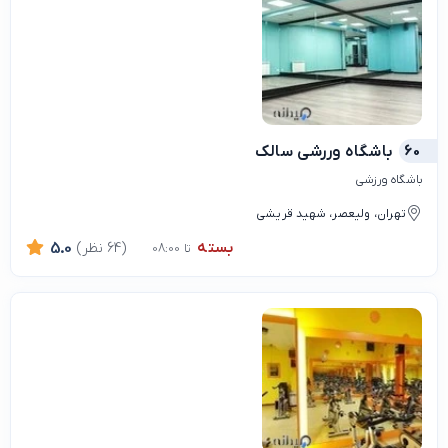
60
باشگاه وررشی سالک
باشگاه ورزشی
تهران، ولیعصر، شهید قریشی
بسته
(64 نظر)
5.0
تا 08:00