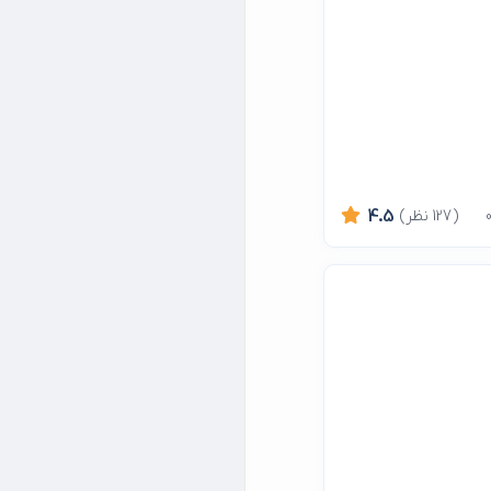
(127 نظر)
4.5