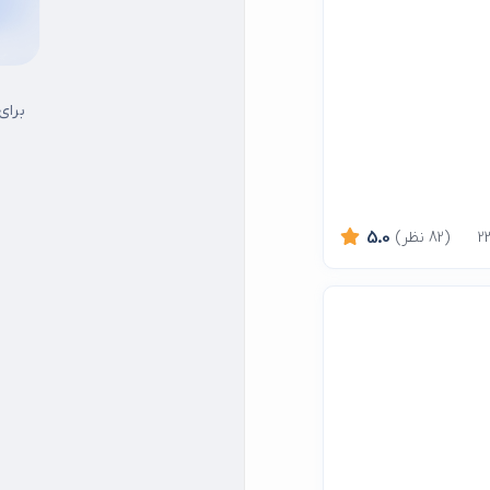
برای
(82 نظر)
5.0