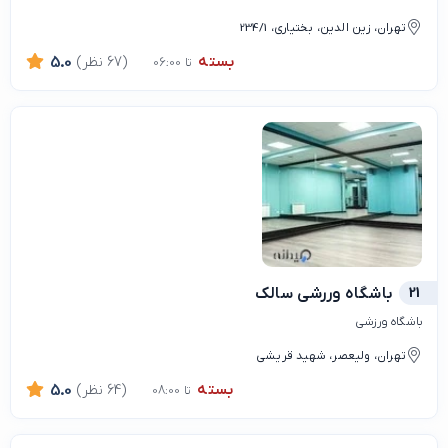
تهران، زین الدین، بختیاری، 234/1
بسته
(67 نظر)
5.0
تا 06:00
21
باشگاه وررشی سالک
باشگاه ورزشی
تهران، ولیعصر، شهید قریشی
بسته
(64 نظر)
5.0
تا 08:00