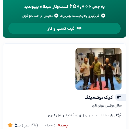
650,000
به جمع
کسب‌وکار میدانه بپیوندید
قرارگیری بالای لیست بهترین‌ها
نمایش در جستجو گوگل
ثبت کسب و کار
13
کیک بوکسینگ
سالن بوکس موآی تای
تهران، خالد اسلامبولی (وزرا)، مُغنیه، راشل کوری
بسته
(148 نظر)
5.0
تا 09:00