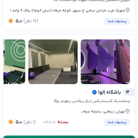
آموزش تخصصی ژیمناستیک شهرک غرب سعادت آباد
شهرک غرب خیابان درختی خ سپهر ،کوچه میعاد (نبش کوچه) پلاک ۸ واحد ۱
(17 نظر)
5.0
پیشنهاد شده
12
باشگاه اِلوا
ژیمناستیک کلیستنیکس اریال پیلاتس ریفورمر یوگا
تهران، زینعلی، بنفشه سوم ،
بسته
(1 نظر)
5.0
تا 08:00
پیشنهاد شده