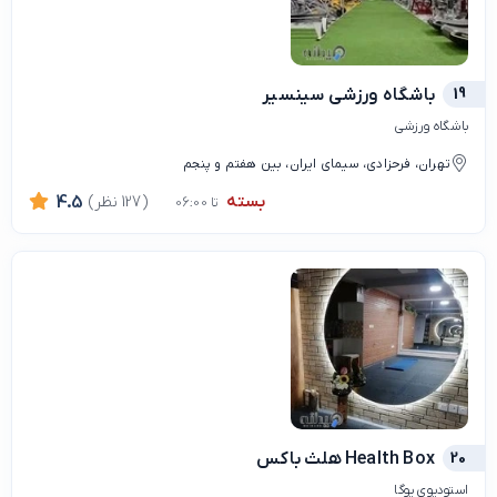
19
باشگاه ورزشی سینسیر
باشگاه ورزشی
تهران، فرحزادی، سیمای ایران، بین هفتم و پنجم
بسته
(127 نظر)
4.5
تا 06:00
20
Health Box هلث باکس
استودیوی یوگا