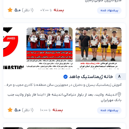
مترو،کازرون جنوبی،رامین
بسته
(1 نظر)
5.0
تا 07:00
پیشنهاد شده
8
خانه ژیمناستیک جاهد
آموزش ژیمناستیک پسران و دختران در مجهزترین سالن منطقه با کادری مجرب و حرفه ای
اندیشه، ولایت، بعد از بلوار دنیامالی،اندیشه فاز 1 ابتدا فاز بلوار ولایت جنب
بانک مهرایران
بسته
(1 نظر)
5.0
تا 10:00
پیشنهاد شده