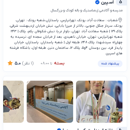
5
اسپین
مدرسه و آکادمی ژیمناستیک و باله کودک و بزرگسال
شعبات : سعادت آباد، پونک، تهرانپارس، پاسداران،شعبه پونک : تهران،
پونک، سردار جنگل جنوبی، بالاتر از میرزا بابایی، نبش خیابان اردیبهشت شرقی،
پلاک ۱۲۹ | شعبه سعادت آباد: تهران، بلوار دریا، نبش شکوفان یکم، پلاک‌ | ۲۴۳
شعبه تهرانپارس: تهران، خیابان ناهیدی، بعد از خیابان سجده ای، نرسیده به
چهارراه سیدشهدا، پلاک ۲۴۸، طبقه اول | شعبه پاسداران: پاسداران، خیابان
پایدار فرد، بین بوستان ۴و۵، پلاک ۱۲، ساختمان دنیز، طبقه اول، باشگاه فرشته
های اسپین
بسته
(1 نظر)
5.0
تا 08:00
پیشنهاد شده