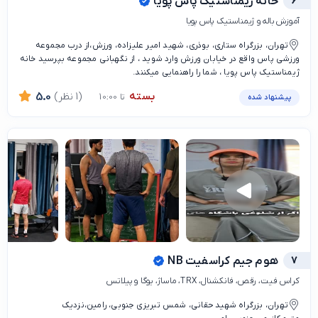
6
خانه ژیمناستیک پاس پویا
آموزش باله و ژیمناستیک پاس پویا
تهران، بزرگراه ستاری، بوذری، شهید امیر علیزاده، ورزش،از درب مجموعه
ورزشی پاس واقع در خیابان ورزش وارد شوید ، از نگهبانی مجموعه بپرسید خانه
ژیمناستیک پاس پویا ، شما را راهنمایی میکنند.
بسته
(1 نظر)
5.0
تا 10:00
پیشنهاد شده
7
هوم جیم کراسفیت NB
کراس فیت، رقص، فانکشنال، TRX، ماساژ، یوگا و پیلاتس
تهران، بزرگراه شهید حقانی، شمس تبریزی جنوبی، رامین،نزدیک