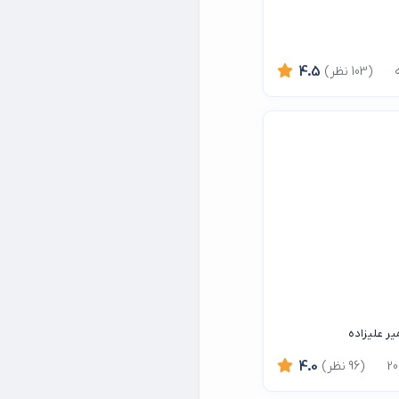
(103 نظر)
4.5
یر علیزاده
(96 نظر)
4.0