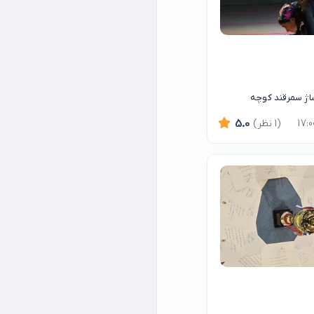
ساژ سمرقند کوچه
(1 نظر)
5.0