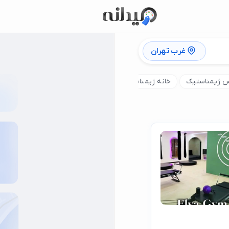
غرب تهران
س ژیمناستیک
خانه ژیمناستیک
مدرسه ژیمناستیک