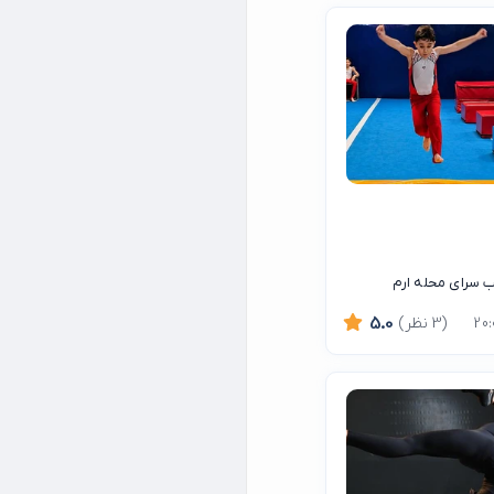
نب سرای محله ارم
(3 نظر)
5.0