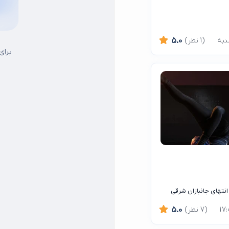
(1 نظر)
5.0
برای
نتهای جانبازان شرقی
(7 نظر)
5.0