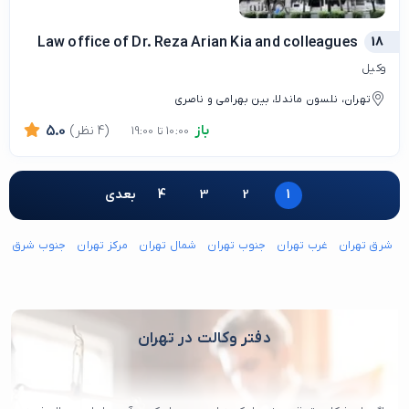
Law office of Dr. Reza Arian Kia and colleagues
18
وکیل
تهران، نلسون ماندلا، بین بهرامی و ناصری
باز
(4 نظر)
5.0
10:00 تا 19:00
1
2
3
4
بعدی
شرق تهران
غرب تهران
جنوب تهران
شمال تهران
مرکز تهران
جنوب شرق ته
دفتر وکالت در تهران