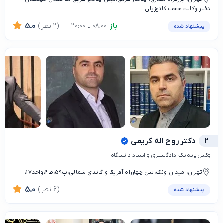
دفتر وکالت حجت کاتوزيان
باز
(2 نظر)
5.0
08:00 تا 20:00
پیشنهاد شده
2
دكتر روح اله كريمي
وكيل پايه يك دادگستري و استاد دانشگاه
تهران، میدان ونک،بین چهارراه آفریقا و گاندی شمالی،پ59،ط4،واحد17،
(6 نظر)
5.0
پیشنهاد شده