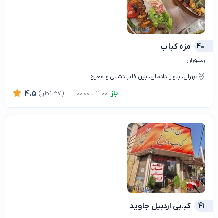
40
مزه کباب
رستوران
تهران، بلوار دادمان، بین فایز دشتی و معراج
باز
(37 نظر)
4.5
11:00 تا 00:00
41
کبابی اردبیل جاوید