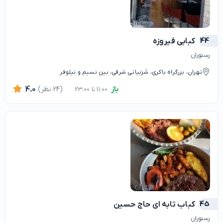
44
کبابی فیروزه
رستوران
تهران، بزرگراه باکری، شَرَبیانی شرقی، بین نسیم و نیلوفر
باز
(24 نظر)
4.0
11:00 تا 23:00
45
کباب تابه ای حاج حسین
رستوران