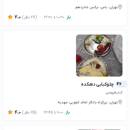
تهران، یاس، نرگس شانزدهم
باز
(28 نظر)
4.0
10:30 تا 22:30
46
چلوكبابی دهكده
کباب‌فروشی
تهران، بزرگراه یادگار امام، کچویی، مهدیه
باز
(25 نظر)
4.0
11:00 تا 23:45