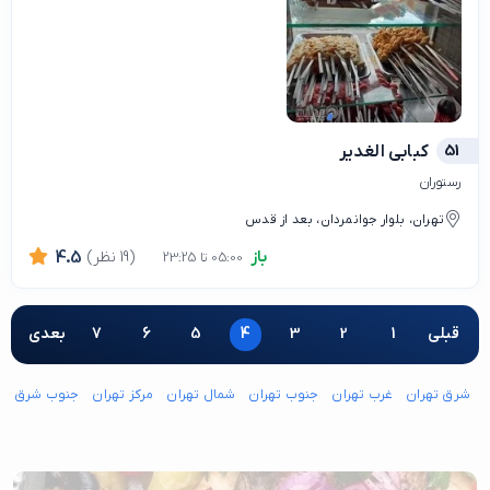
51
کبابی الغدیر
رستوران
تهران، بلوار جوانمردان، بعد از قدس
باز
(19 نظر)
4.5
05:00 تا 23:25
قبلی
1
2
3
4
5
6
7
بعدی
شرق تهران
غرب تهران
جنوب تهران
شمال تهران
مرکز تهران
جنوب شرق ته