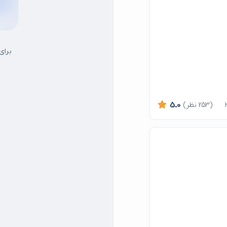
برای
(253 نظر)
5.0