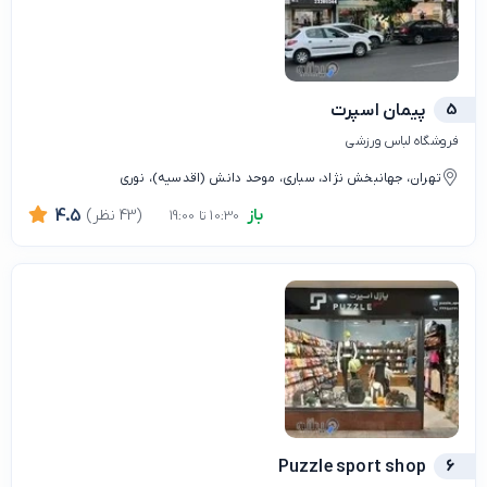
5
پیمان اسپرت
فروشگاه لباس ورزشی
تهران، جهانبخش نژاد، سباری، موحد دانش (اقدسیه)، نوری
باز
(43 نظر)
4.5
10:30 تا 19:00
Puzzle sport shop
6