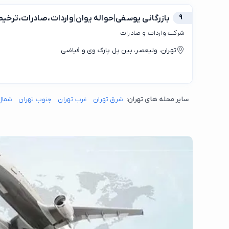
9
بازرگانی یوسفی|حواله یوان|واردات،صادرات،ترخیص
شرکت واردات و صادرات
تهران، ولیعصر، بین پل پارک وی و فیاضی
سایر محله های تهران:
شرق تهران
غرب تهران
جنوب تهران
شمال