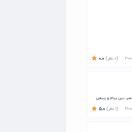
(0 نظر)
0.0
صر، بین پیام و ربیعی
(1 نظر)
5.0