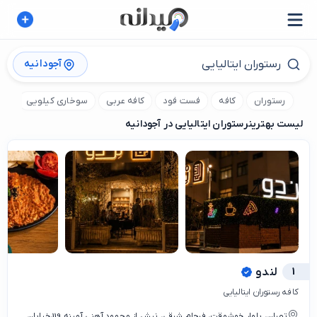
آجودانیه
رستوران
کافه
فست فود
کافه عربی
سوخاری کیلویی
کا
لیست بهترین
رستوران ایتالیایی در آجودانیه
1
لندو
کافه رستوران ایتالیایی
تهران، بلوار خوشوقت، فرجام شرقی، نبش از محمود آهنی آمینه 119،خیابان