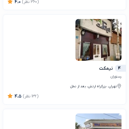
(360 نظر)
4.0
4
نیمکت
رستوران
تهران، بزرگراه ارتش، بعد از نخل
(132 نظر)
4.5