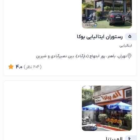
5
رستوران ایتالیایی بوکا
ایتالیایی
تهران، باهنر، پور ابتهاج (دارآباد)، بین نصیرآبادی و شیرین
(204 نظر)
4.0
6
الو پیتزا