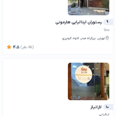
9
رستوران ایتالیایی هارمونی
پیتزا
تهران، بزرگراه صدر، کاوه، گودرزی
(115 نظر)
4.5
10
لازانیاز
ایتالیایی