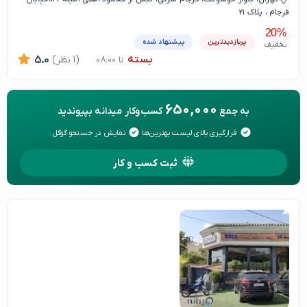
فرجام ، پلاک 21
20%
پربازدیدترین
پیشنهاد شده
تخفیف
بسته
(1 نظر)
5.0
تا 08:00
650,000
به جمع
کسب‌وکار میدانه بپیوندید
قرارگیری بالای لیست بهترین‌ها
نمایش در جستجو گوگل
ثبت کسب و کار