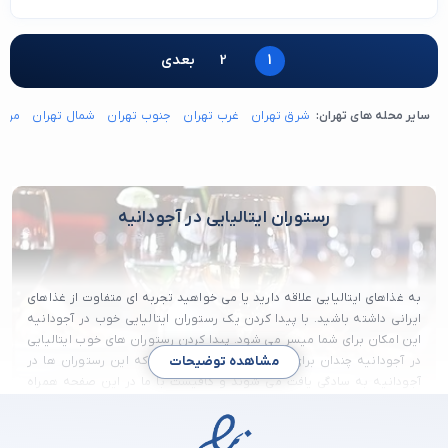
1
2
بعدی
سایر محله های تهران:
شرق تهران
غرب تهران
جنوب تهران
شمال تهران
مرکز
رستوران ایتالیایی در آجودانیه
به غذاهای ایتالیایی علاقه دارید یا می خواهید تجربه ای متفاوت از غذاهای
ایرانی داشته باشید. با پیدا کردن یک رستوران ایتالیایی خوب در آجودانیه
این امکان برای شما میسر می شود. پیدا کردن رستوران های خوب ایتالیایی
در آجودانیه چندان برای شما دشوار نمی باشد چرا که این رستوران ها در
مشاهده توضیحات
آجودانیه به سادگی یافت می شوند و کافیست با ما در این صفحه همراه
باشید تا بهترین رستوران ایتالیایی در آجودانیه و در نزدیکی محل زندگی
خود را پیدا کنید.