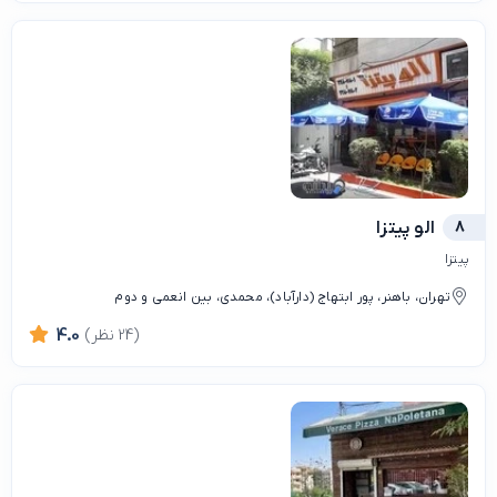
8
الو پیتزا
پیتزا
تهران، باهنر، پور ابتهاج (دارآباد)، محمدی، بین انعمی و دوم
(24 نظر)
4.0