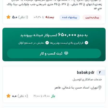
زهدی،انتهای خ ۱۹۶ شرقی ، خ ۱۳۷ ،خ ۴۵ متری شریعتی جنب چلوکبابی بیتا پلاک
۲۲و ۲۴
بسته
(1 نظر)
5.0
تا 08:30
پربازدیدترین
پیشنهاد شده
650,000
به جمع
کسب‌وکار میدانه بپیوندید
قرارگیری بالای لیست بهترین‌ها
نمایش در جستجو گوگل
ثبت کسب و کار
babak pdr
2
خدمات صافکاری اتومبیل
تهران، استاد حسن بنا شمالی، طاهر
باز
(0 نظر)
0.0
09:00 تا 21:00