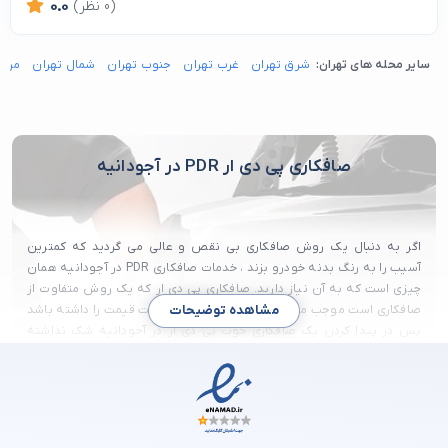
(0 نظر)
0.0
سایر محله های تهران:
شرق تهران
غرب تهران
جنوب تهران
شمال تهران
مرکز
صافکاری پی دی ار PDR در آجودانیه
اگر به دنبال یک روش صافکاری بی نقص و عالی می گردید که کمترین
آسیب را به رنگ بدنه خودرو بزند ، خدمات صافکاری PDR در آجودانیه همان
چیزی است که به آن نیاز دارید. صافکاری پی دی ار که یک روش متفاوت از
صافکاری است موجب می شود که ماشین کمترین افت قیمت را داشته باشد
مشاهده توضیحات
پس در پیدا کردن یک صافکاری خوب پی دی ار در آجودانیه شک نداشته
باشید و از طریق این صفحه بهترین صافکاری پی دی ار آجودانیه را پیدا
کنید.
محله آجودانیه یکی از محلاتی است که در منطقه یک تهران می باشد و از
لحاظ بافت شهری دارای بافتی غنی است.این محله دارای منازلی به وسعت
زیاد می باشد که خانه باغ محسوب می شوند و این به دلیل اشخاص