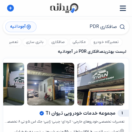
آجودانیه
تعمیرگاه خودرو
مکانیکی
صافکاری
باتری سازی
تعمیر برق 
لیست بهترین
صافکاری PDR در آجودانیه
1
مجموعه خدمات خودرویی تیوان T1
تعمیرات تخصصی خودروهای خارجی - کره ای- چینی- ژاپنی- جک اس ۵ و تی ۸ تخصصی و کلوت
تهران، زین الدین، خ ۱۳۷ سلطانی، ۴۵ متری شریعتی، نرسیده به خیابان