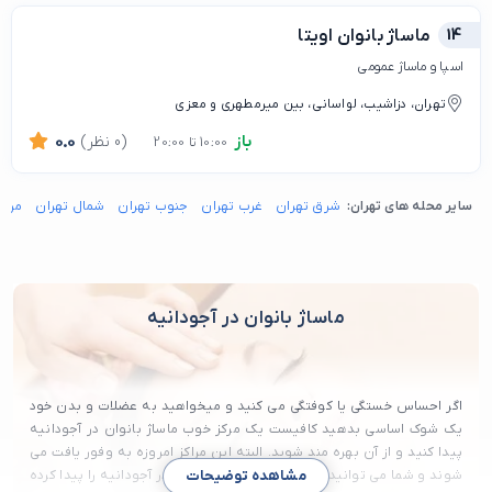
14
ماساژ بانوان اویتا
اسپا و ماساژ عمومی
تهران، دزاشیب، لواسانی، بین میرمطهری و معزی
باز
(0 نظر)
0.0
10:00 تا 20:00
سایر محله های تهران:
شرق تهران
غرب تهران
جنوب تهران
شمال تهران
مرکز
ماساژ بانوان در آجودانیه
اگر احساس خستگی یا کوفتگی می کنید و میخواهید به عضلات و بدن خود
یک شوک اساسی بدهید کافیست یک مرکز خوب ماساژ بانوان در آجودانیه
پیدا کنید و از آن بهره مند شوید. البته این مراکز امروزه به وفور یافت می
شوند و شما می توانید بهترین مراکز ماساژ بانوان در آجودانیه را پیدا کرده
مشاهده توضیحات