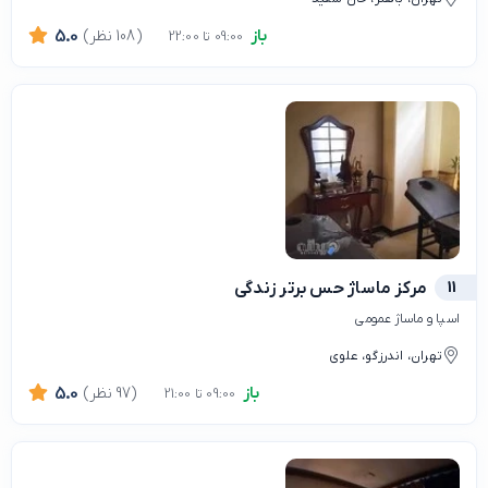
باز
(108 نظر)
5.0
09:00 تا 22:00
11
مرکز ماساژ حس برتر زندگی
اسپا و ماساژ عمومی
تهران، اندرزگو، علوی
باز
(97 نظر)
5.0
09:00 تا 21:00