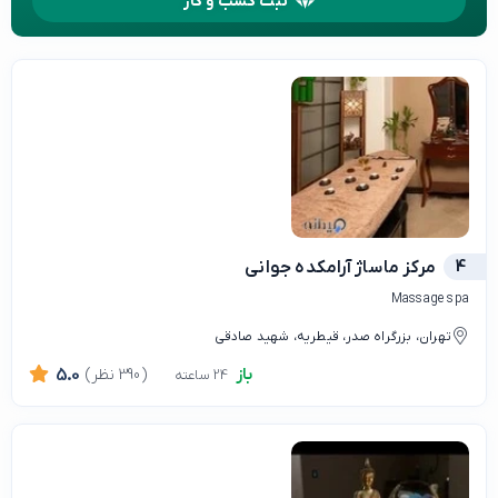
ثبت کسب و کار
4
مرکز ماساژ آرامکده جوانی
Massage spa
تهران، بزرگراه صدر، قیطریه، شهید صادقی
باز
(390 نظر)
5.0
24 ساعته