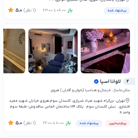
باز
(1 نظر)
5.0
08:00 تا 23:00
پیشنهاد شده
2
لاوانا اسپا
سالن ماساژ ، فیشال و هداسپا (بانوان و آقایان ) هروی
تهران، بزرگراه شهید صیاد شیرازی، گلستان سوم،هروی خیابان شهید مجید
افشاری . نبش گلستان سوم . پلاک 124 ساختمان الماس ساقدوش- طبقه سوم
واحد 11
باز
(1 نظر)
5.0
10:00 تا 22:00
پربازدیدترین
پیشنهاد شده