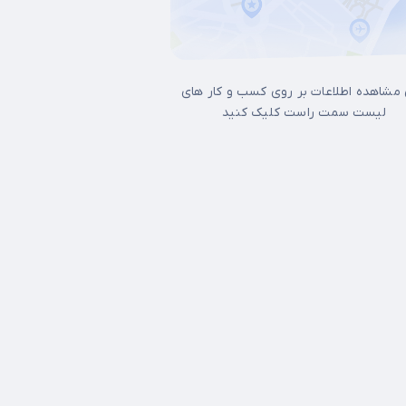
 مشاهده اطلاعات بر روی کسب و کار های
لیست سمت راست کلیک کنید
ل غرب تهران
15 خرداد
17شهریور
آذری
آرژانتین
آپادانا
آیت الله کاشانی
ات