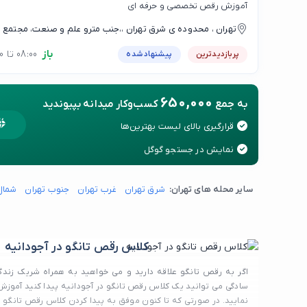
آموزش رقص تخصصی و حرفه ای
تهران ، محدوده ی شرق تهران ،،جنب مترو علم و صنعت، مجتمع تج
هفت حوض
باز
08:00 تا 20:00
پربازدیدترین
پیشنهاد شده
650,000
به جمع
کسب‌وکار میدانه بپیوندید
قرارگیری بالای لیست بهترین‌ها
نمایش در جستجو گوگل
سایر محله های تهران:
شرق تهران
غرب تهران
جنوب تهران
شمال
کلاس رقص تانگو در آجودانیه
اگر به رقص تانگو علاقه دارید و می خواهید به همراه شریک زندگیت
سادگی می توانید یک کلاس رقص تانگو در آجودانیه پیدا کنید آموزش 
نمایید. در صورتی که تا کنون موفق به پیدا کردن کلاس رقص تانگو د