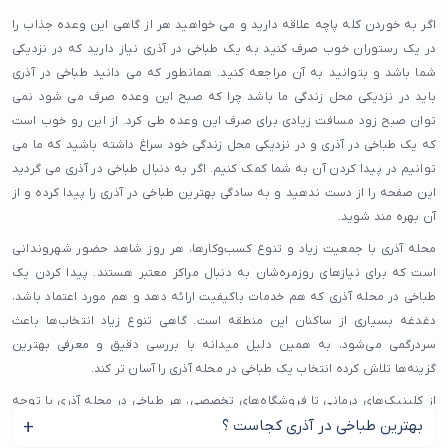
اگر به خوردن کله پاچه علاقه دارید و می خواهید هر از گاهی این وعده جذاب را
در یک رستوران خوب صرف کنید به یک طباخی در آذری نیاز دارید که در نزدیکی
شما باشد و بتوانید به آن مراجعه کنید. همانطور که می دانید طباخی در آذری
باید در نزدیکی محل زندگی ما باشد چرا که صبح این وعده صرف می شود نمی
توان صبح زود مسافت زیادی برای صرف این وعده طی کرد. از این رو خوب است
که یک طباخی در آذری و در نزدیکی محل زندگی خود سراغ داشته باشید که ما می
توانیم در پیدا کردن آن به شما کمک کنیم. اگر به دنبال طباخی در آذری می گردید
این صفحه را از دست ندهید و به سادگی بهترین طباخی در آذری را پیدا کرده و از
آن بهره مند شوید.
محله آذری با جمعیت زیاد و تنوع کسب‌وکارها، هر روز شاهد حضور شهروندانی
است که برای نیازهای روزمره‌شان به دنبال مراکز معتبر هستند. پیدا کردن یک
طباخی در محله آذری که هم خدمات باکیفیت ارائه دهد و هم مورد اعتماد باشد،
دغدغه بسیاری از ساکنان این منطقه است. گاهی تنوع زیاد انتخاب‌ها باعث
سردرگمی می‌شود، به همین دلیل میدانه با بررسی دقیق و معرفی بهترین
گزینه‌ها تلاش کرده انتخاب یک طباخی در محله آذری را آسان‌ تر کند.
از کلینیک‌های درمانی تا فروشگاه‌های تخصصی، هر طباخی در محله آذری با توجه
بهترین طباخی در آذری کجاست ؟
به نیاز شما و معیارهایی مانند کیفیت، قیمت مناسب و رضایت مشتریان در سایت