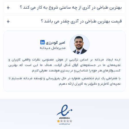
میدانه لیست شده است. اگر به یک طباخی در محله آذری با دسترسی آسان نیاز
در این صفحه بهترین طباخی در آذری را پیدا کنید.
بهترین طباخی در آذری از چه ساعتی شروع به کار می کند ؟
دارید یا به دنبال خدماتی هستید که سابقه‌ای خوب داشته باشد، می‌توانید از
فهرست منتخب ما استفاده کنید. همچنین ساکنان این منطقه به توصیه‌های
معمولا طباخی در آذری در بیشتر ساعات روز مشغول می باشد.
قیمت بهترین طباخی در آذری چقدر می باشد ؟
هم‌محله‌ای‌ها اهمیت زیادی می‌دهند و هر طباخی در محله آذری که بتواند اعتماد و
رضایت آن‌ها را جلب کند، معمولا جزو برترین گزینه‌ها قرار می‌گیرد.
بر اساس پرس غذایی شما این هزینه متفاوت می باشد.
برای انتخاب سریع و مطمئن بهترین طباخی در محله آذری کافیست به لیست‌های
امیر گودرزی
میدانه مراجعه کنید تا بدون دغدغه، مناسب‌ ترین مرکز یا خدمات را پیدا کنید و
مدیرعامل میدانه
تجربه‌ ای عالی به دست آورید.
ایده ایجاد میدانه بر اساس ترکیبی از هوش مصنوعی، نظرات واقعی کاربران و
تجربه‌های ما در جستجوهای گوگل شکل گرفت. هدف ما این است که بهترین
کسب‌وکارهای هر حوزه را شناسایی و در بستری هوشمند معرفی کنیم.
با همراهی یک تیم متخصص، همواره در حال به‌روزرسانی و توسعه میدانه هستیم تا
تجربه‌ای کامل‌تر و دقیق‌تر به کاربران ارائه دهیم.