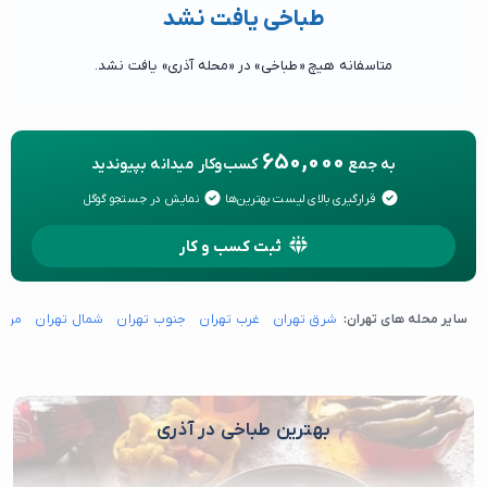
طباخی یافت نشد
متاسفانه هیچ «طباخی» در «محله آذری» یافت نشد.
650,000
به جمع
کسب‌وکار میدانه بپیوندید
قرارگیری بالای لیست بهترین‌ها
نمایش در جستجو گوگل
ثبت کسب و کار
سایر محله های تهران:
شرق تهران
غرب تهران
جنوب تهران
شمال تهران
مرکز
بهترین طباخی در آذری