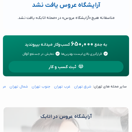
آرایشگاه عروس یافت نشد
متاسفانه هیچ «آرایشگاه عروس» در «محله اتابک» یافت نشد.
650,000
به جمع
کسب‌وکار میدانه بپیوندید
قرارگیری بالای لیست بهترین‌ها
نمایش در جستجو گوگل
ثبت کسب و کار
سایر محله های تهران:
شرق تهران
غرب تهران
جنوب تهران
شمال تهران
مرکز
آرایشگاه عروس در اتابک