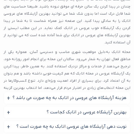
چندان در پیدا کردن یک سالن حرفه ای موفق نبوده باشید. طبیعتا حساسیت های
شما قابل درک است اما بدون شک شما می توانید بهترین آرایشگاه های عروسی
اتابک را به سادگی پیدا کنید. این صفحه نیز همراه شماست تا به شما در پیدا
کردن یک آرایشگاه خوب عروس در اتابک کمک نماید. در این مطلب لیستی از
بهترین آرایشگاه های عروس در اتابک برای شما آماده شده است که می توانید از
آن استفاده کنید.
محله اتابک به‌دلیل موقعیت شهری مناسب و دسترسی آسان، همواره یکی از
مناطق فعال تهران به شمار می‌رود. ساکنان این محله برای انجام امور روزانه خود،
ترجیح می‌دهند از خدمات و مراکز نزدیک استفاده کنند. به همین خاطر، پیدا کردن
یک آرایشگاه عروس در محله اتابک که هم کیفیت خوبی داشته باشد و هم بتوان
به آن اعتماد کرد، برای بسیاری از افراد اهمیت ویژه‌ای دارد. تنوع کسب‌وکارها در
این محله انتخاب‌های زیادی در اختیار مردم قرار می‌دهد، اما انتخاب بهترین گزینه
نیاز به اطلاعات دقیق دارد.
هزینه آرایشگاه های عروسی در اتابک به چه صورت می باشد ؟
با بررسی تجربه کاربران و میزان رضایت مشتریان، بهترین آرایشگاه عروس در
بر اساس هر پکیج و مدل معمولا هزینه آرایشگاه های عروسی در
بهترین آرایشگاه عروسی در اتابک کجاست ؟
محله اتابک را در میدانه معرفی کرده ایم. اگر به دنبال یک آرایشگاه عروس در
اتابک متفاوت می باشد.
محله اتابک هستید که سابقه‌ای خوب داشته باشد یا خدمات خود را با استاندارد
از طریق این صفحه یک آرایشگاه عروسی خوب در اتابک پیدا کنید.
نوبت دهی آرایشگاه های عروسی اتابک به چه صورت است ؟
مناسب ارائه دهد، این صفحه می‌تواند راهنمای مناسبی برای شما باشد. هر
آرایشگاه عروس در محله اتابک که در میدانه معرفی شده، بر اساس معیارهای