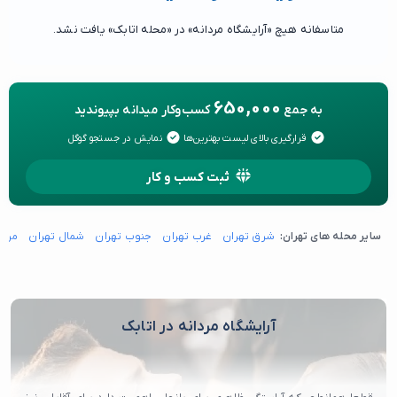
متاسفانه هیچ «آرایشگاه مردانه» در «محله اتابک» یافت نشد.
650,000
به جمع
کسب‌وکار میدانه بپیوندید
قرارگیری بالای لیست بهترین‌ها
نمایش در جستجو گوگل
ثبت کسب و کار
سایر محله های تهران:
شرق تهران
غرب تهران
جنوب تهران
شمال تهران
مرکز
آرایشگاه مردانه در اتابک