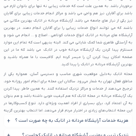
برخوردار باشد. به همین علت است که خدمات زیبایی نه تنها برای بانوان لازم می
باشد برای آقایان نیز هم واجی می باشد و مراکز انجام خدمات زیبایی برای آقایان
نیز یکی از نیاز های جامعه می باشد. آرایشگاه مردانه در اتابک بهترین مکانی می
باشند که می توانند انواع خدمات زیبایی را برای آقایان انجام دهند. در بهترین
آرایشگاه های مردانه در اتابک انواع خدمات کوتاهی ، اصلاح و ... انجام می شود و
به آراستگی ظاهری شما کمک شایانی می کند. البته بدیهی است که تمام این موارد
مستلزم پیدا کردن یک آرایشگاه مردانه خوب در اتابک می باشد که ما در این
صفحه امکان پیدا کردن آن را میسر کرده ایم. کافیست با ما همراه باشید و
بهترین آرایشگاه مردانه در اتابک را پیدا کنید.
محله اتابک به‌دلیل موقعیت شهری مناسب و دسترسی آسان، همواره یکی از
مناطق فعال تهران به شمار می‌رود. ساکنان این محله برای انجام امور روزانه خود،
ترجیح می‌دهند از خدمات و مراکز نزدیک استفاده کنند. به همین خاطر، پیدا کردن
یک آرایشگاه مردانه در محله اتابک که هم کیفیت خوبی داشته باشد و هم بتوان
به آن اعتماد کرد، برای بسیاری از افراد اهمیت ویژه‌ای دارد. تنوع کسب‌وکارها در
این محله انتخاب‌های زیادی در اختیار مردم قرار می‌دهد، اما انتخاب بهترین گزینه
نیاز به اطلاعات دقیق دارد.
هزینه خدمات آرایشگاه مردانه در اتابک به چه صورت است ؟
با بررسی تجربه کاربران و میزان رضایت مشتریان، بهترین آرایشگاه مردانه در
بر اساس نوع آرایشگاه مردانه در اتابک و شیوه انجام خدمات این
نزدیک ترین و بهترین آرایشگاه مردانه در اتابک کجاست ؟
محله اتابک را در میدانه معرفی کرده ایم. اگر به دنبال یک آرایشگاه مردانه در