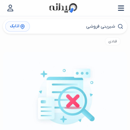
اتابک
قنادی