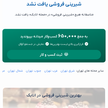
شیرینی فروشی یافت نشد
متاسفانه هیچ «شیرینی فروشی» در «محله اتابک» یافت نشد.
650,000
به جمع
کسب‌وکار میدانه بپیوندید
قرارگیری بالای لیست بهترین‌ها
نمایش در جستجو گوگل
ثبت کسب و کار
سایر محله های تهران:
شرق تهران
غرب تهران
جنوب تهران
شمال تهران
مرکز
بهترین شیرینی فروشی در اتابک