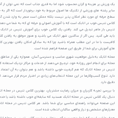
یک ورزش پر هزینه و گران محسوب شود اما به قدری جذاب است که نمی توان از آم
سایر رشته های ورزشی از تکنیک ها اصول مربوط به خود برخوردار است که اگر به خ
سطح حرفه ای مورد نظر امکان پذیر نیست بلکه ممکن است منجر به وارد شدن آس
کلاس تنیس خوب در اتابک است که با آموزش اصولی و حرفه ای که به شما می دهد د
تنیس باز ماهر تبدیل می کند. یافتن یک کلاس خوب برای آموزش تنیس در اتابک
باید طی کنید. پس اگر از ساکنین شهر اتابک می باشید و هنوز موفق به یافتن ک
کافیست با ما در این مطلب همراه باشید چرا که به سادگی امکان یافتن بهترین ک
های آموزش برای شما از طریق این صفحه فراهم شده است.
محله اتابک به‌دلیل موقعیت شهری مناسب و دسترسی آسان، همواره یکی از مناطق فع
محله برای انجام امور روزانه خود، ترجیح می‌دهند از خدمات و مراکز نزدیک استفاده 
تنیس در محله اتابک که هم کیفیت خوبی داشته باشد و هم بتوان به آن اعتماد کرد،
دارد. تنوع کسب‌وکارها در این محله انتخاب‌های زیادی در اختیار مردم قرار می‌دهد، ا
دقیق دارد.
با بررسی تجربه کاربران و میزان رضایت مشتریان، بهترین کلاس تنیس در محله اتابک
دنبال یک کلاس تنیس در محله اتابک هستید که سابقه‌ای خوب داشته باشد یا خدمات 
این صفحه می‌تواند راهنمای مناسبی برای شما باشد. هر کلاس تنیس در محله اتا
معیارهای مشخص و نیاز واقعی ساکنان انتخاب شده است.