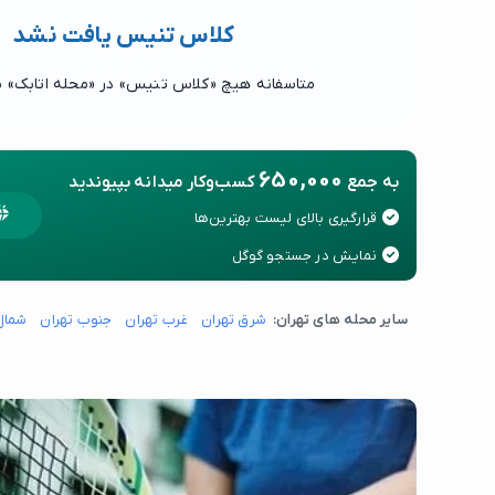
کلاس تنیس یافت نشد
متاسفانه هیچ «کلاس تنیس» در «محله اتابک» ی
650,000
به جمع
کسب‌وکار میدانه بپیوندید
قرارگیری بالای لیست بهترین‌ها
نمایش در جستجو گوگل
سایر محله های تهران:
شرق تهران
غرب تهران
جنوب تهران
شمال