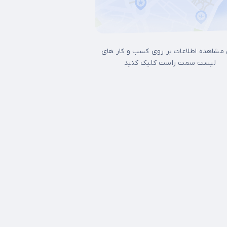
 مشاهده اطلاعات بر روی کسب و کار های
لیست سمت راست کلیک کنید
ل غرب تهران
15 خرداد
17شهریور
آجودانیه
آذری
آرژانتین
آپادانا
آیت الله 