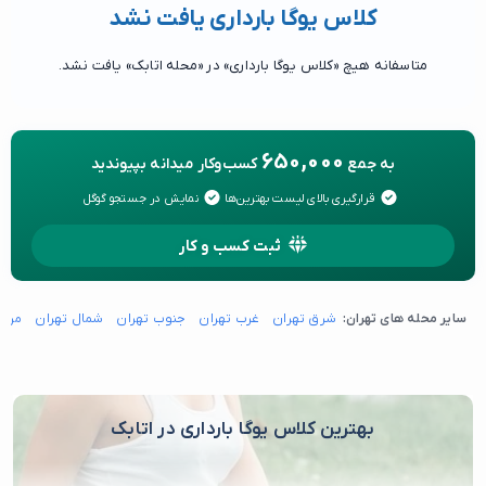
کلاس یوگا بارداری یافت نشد
متاسفانه هیچ «کلاس یوگا بارداری» در «محله اتابک» یافت نشد.
650,000
به جمع
کسب‌وکار میدانه بپیوندید
قرارگیری بالای لیست بهترین‌ها
نمایش در جستجو گوگل
ثبت کسب و کار
سایر محله های تهران:
شرق تهران
غرب تهران
جنوب تهران
شمال تهران
مرکز
بهترین کلاس یوگا بارداری در اتابک