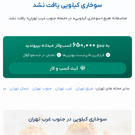
سوخاری کیلویی یافت نشد
متاسفانه هیچ «سوخاری کیلویی» در «محله جنوب غرب تهران» یافت نشد.
650,000
به جمع
کسب‌وکار میدانه بپیوندید
قرارگیری بالای لیست بهترین‌ها
نمایش در جستجو گوگل
ثبت کسب و کار
سایر محله های تهران:
شرق تهران
غرب تهران
جنوب تهران
شمال تهران
مرکز
سوخاری کیلویی در جنوب غرب تهران