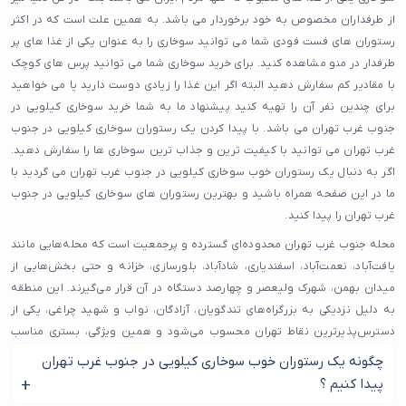
از طرفداران مخصوص به خود برخوردار می باشد. به همین علت است که در اکثر
رستوران های فست فودی شما می توانید سوخاری را به عنوان یکی از غذا های پر
طرفدار در منو مشاهده کنید. برای خرید سوخاری شما می توانید پرس های کوچک
با مقادیر کم سفارش دهید البته اگر این غذا را زیادی دوست دارید یا می خواهید
برای چندین نفر آن را تهیه کنید پیشنهاد ما به شما خرید سوخاری کیلویی در
جنوب غرب تهران می باشد. با پیدا کردن یک رستوران سوخاری کیلویی در جنوب
غرب تهران می توانید با کیفیت ترین و جذاب ترین سوخاری ها را سفارش دهید.
اگر به دنبال یک رستوران خوب سوخاری کیلویی در جنوب غرب تهران می گردید با
ما در این صفحه همراه باشید و بهترین رستوران های سوخاری کیلویی در جنوب
غرب تهران را پیدا کنید.
محله جنوب غرب تهران محدوده‌ای گسترده و پرجمعیت است که محله‌هایی مانند
یافت‌آباد، نعمت‌آباد، اسفندیاری، شادآباد، بلورسازی، خزانه و حتی بخش‌هایی از
میدان بهمن، شهرک ولیعصر و چهارصد دستگاه در آن قرار می‌گیرند. این منطقه
به دلیل نزدیکی به بزرگراه‌های تندگویان، آزادگان، نواب و شهید چراغی، یکی از
دسترس‌پذیرترین نقاط تهران محسوب می‌شود و همین ویژگی، بستری مناسب
برای فعالیت کسب‌وکارهای مختلف ایجاد کرده است. در نتیجه، انتخاب یک سوخاری
چگونه یک رستوران خوب سوخاری کیلویی در جنوب غرب تهران
کیلویی در محله جنوب غرب تهران که از نظر کیفیت، سابقه و رضایت کاربران در
پیدا کنیم ؟
سطح خوبی باشد، اهمیت زیادی پیدا می‌کند.