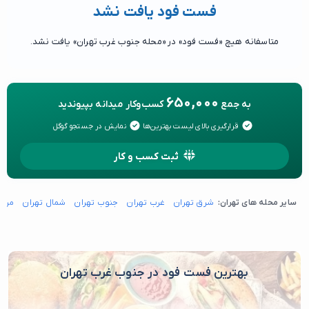
فست فود یافت نشد
متاسفانه هیچ «فست فود» در «محله جنوب غرب تهران» یافت نشد.
650,000
به جمع
کسب‌وکار میدانه بپیوندید
قرارگیری بالای لیست بهترین‌ها
نمایش در جستجو گوگل
ثبت کسب و کار
سایر محله های تهران:
شرق تهران
غرب تهران
جنوب تهران
شمال تهران
مرکز
بهترین فست فود در جنوب غرب تهران