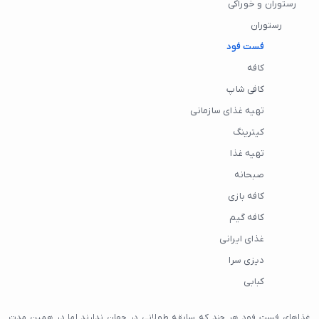
رستوران و خوراکی
رستوران
فست فود
کافه
کافی شاپ
تهیه غذای سازمانی
کیترینگ
تهیه غذا
صبحانه
کافه بازی
کافه گیم
غذای ایرانی
دیزی سرا
کبابی
غذاهای فست فود هر چند که سابقه طولانی در جهان ندارند اما در همین مدت