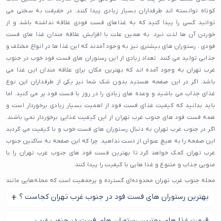
کوتاه توانسته اند طرفداران بسیار زیادی پیدا کنند. در حقیقت به سختی می
توانید کسی را پیدا کنید که به غذاهای فست فودی علاقه نداشته باشد و از
خوردن آن ها لذت نبرد. به همین علت با افزایش علاقه مندان غذا های فست
فودی ، رستوران های بیشتری نیز به وجود آمدند که این غذا ها در انواع مختلف و
جذابی تولید می کنند. تعداد زیادی از این رستوران های فست فود خوب در جنوب
غرب تهران به وجود آمده اند که بهترین مکان برای علاقه مندان این غذا می
باشد. اگر در این صفحه هستید بدون شک شما نیز یکی از طرفداران این نوع
غذای جذاب می باشید و وعده های زیادی را در روز با فست فود پر می کنید. اما
باید بدانید که کیفیت غذای فست فود از اهمیت بسیار زیادی برخوردار است و
همه فست فود های جنوب غرب تهران از این کیفیت غذایی برخوردار نمی باشند.
اگر در جنوب غرب تهران به دنبال رستوران های فست خوب و با کیفیت می گردید
این صفحه را به هیچ عنوان از دست نداهید. چرا که این صفحه به ساکنین جنوب
غرب تهران کمک خواهد کرد تا بهترین فست فود های جنوب غرب تهران را با
منویی جذاب و متنوع و غذا هایی با کیفیت را پیدا کنند.
محله جنوب غرب تهران محدوده‌ای گسترده و پرجمعیت است که محله‌هایی مانند
یافت‌آباد، نعمت‌آباد، اسفندیاری، شادآباد، بلورسازی، خزانه و حتی بخش‌هایی از
بهترین رستوران های فست فود در جنوب غرب تهران کجاست ؟
میدان بهمن، شهرک ولیعصر و چهارصد دستگاه در آن قرار می‌گیرند. این منطقه
به دلیل نزدیکی به بزرگراه‌های تندگویان، آزادگان، نواب و شهید چراغی، یکی از
برای یافتن بهترین رستوران های فست فود در جنوب غرب تهران
قیمت غذا های بهترین رستوران های فست در جنوب غرب