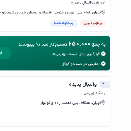
آموزش والیبال دختران
تهران، امام علی، نوبهار جنوبی، شعبانلو، لویزان خیابان شعبانلو 
رجایی(درب استخر)
پربازدیدترین
پیشنهاد شده
650,000
به جمع
کسب‌وکار میدانه بپیوندید
قرارگیری بالای لیست بهترین‌ها
نمایش در جستجو گوگل
2
والیبال پدیده
باشگاه ورزشی
تهران، هنگام، بین نعمت زاده و نونوار