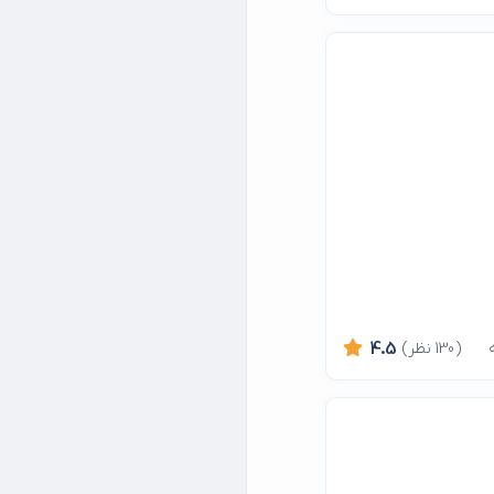
(130 نظر)
4.5