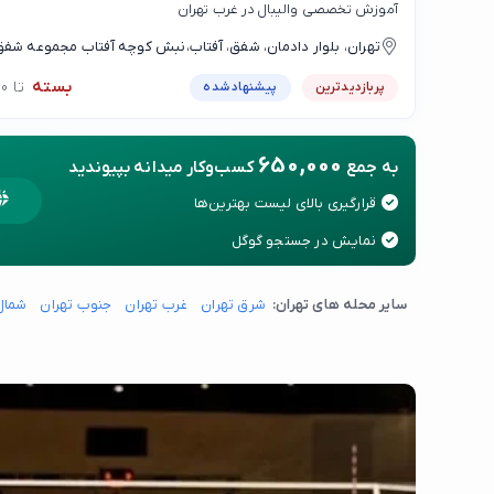
آموزش تخصصی والیبال در غرب تهران
تهران، بلوار دادمان، شفق، آفتاب،نبش کوچه آفتاب مجموعه شف
بسته
تا 08:00
پربازدیدترین
پیشنهاد شده
650,000
به جمع
کسب‌وکار میدانه بپیوندید
قرارگیری بالای لیست بهترین‌ها
نمایش در جستجو گوگل
سایر محله های تهران:
شرق تهران
غرب تهران
جنوب تهران
شمال