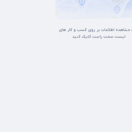
 مشاهده اطلاعات بر روی کسب و کار های
لیست سمت راست کلیک کنید
17شهریور
آجودانیه
آذری
آرژانتین
آپادانا
آیت الله کاشانی
اتابک
اخ