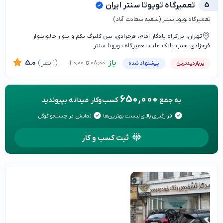
5
تعمیرگاه تویوتا سنتر ایران
تعمیرگاه تویوتا سنتر (شعبه سعادت آباد)
تهران، بزرگراه یادگار امام، فرحزادی، بین گلبرگ یکم و بلوار خالو،بلوار
فرحزادی، جنب بانک ملت،تعمیرگاه تویوتا سنتر
باز
(1 نظر)
5.0
08:00 تا 20:00
پربازدیدترین
پیشنهاد شده
650,000
به جمع
کسب‌وکار میدانه بپیوندید
قرارگیری بالای لیست بهترین‌ها
نمایش در جستجو گوگل
ثبت کسب و کار