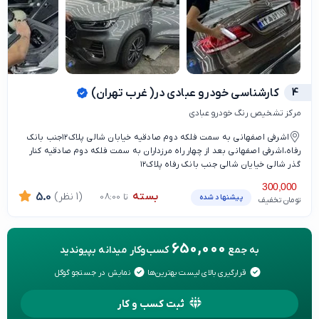
4
کارشناسی خودرو عبادی در( غرب تهران)
مرکز تشخیص رنگ خودرو عبادی
اشرفی اصفهانی به سمت فلکه دوم صادقیه خیابان شالی پلاک۱۲جنب بانک
رفاه،اشرفی اصفهانی بعد از چهار راه مرزداران به سمت فلکه دوم صادقیه کنار
گذر شالی خیایان شالی جنب بانک رفاه پلاک۱۲
300,000
بسته
(1 نظر)
5.0
تا 08:00
پیشنهاد شده
تومان تخفیف
650,000
به جمع
کسب‌وکار میدانه بپیوندید
قرارگیری بالای لیست بهترین‌ها
نمایش در جستجو گوگل
ثبت کسب و کار