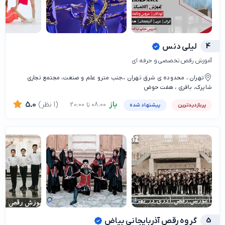
4
لیلی دنس
آموزش رقص تخصصی و حرفه ای
تهران ، محدوده ی شرق تهران ،،جنب مترو علم و صنعت، مجتمع تجاری
شاپرک، باقری ، هفت حوض
باز
(1 نظر)
5.0
08:00 تا 20:00
پربازدیدترین
پیشنهاد شده
5
گروه رقص آذربایجانی بیاض