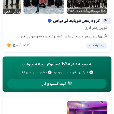
4
گروه رقص آذربایجانی بیاض
آموزش رقص آذری
تهران، ولیعصر، شهیدان سازش (شقایق)، بین دوم و سوم،پلاک6
(5 نظر)
5.0
پیشنهاد شده
650,000
به جمع
کسب‌وکار میدانه بپیوندید
قرارگیری بالای لیست بهترین‌ها
نمایش در جستجو گوگل
ثبت کسب و کار