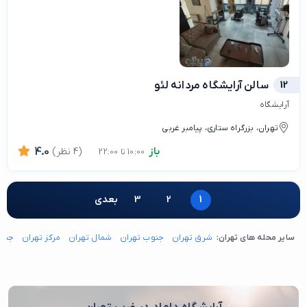
12
سالن آرایشگاه مردانه لئو
آرایشگاه
تهران، بزرگراه ستاری، پیامبر غربی
باز
(4 نظر)
4.0
10:00 تا 22:00
1
2
3
بعدی
سایر محله های تهران:
شرق تهران
جنوب تهران
شمال تهران
مرکز تهران
جنوب