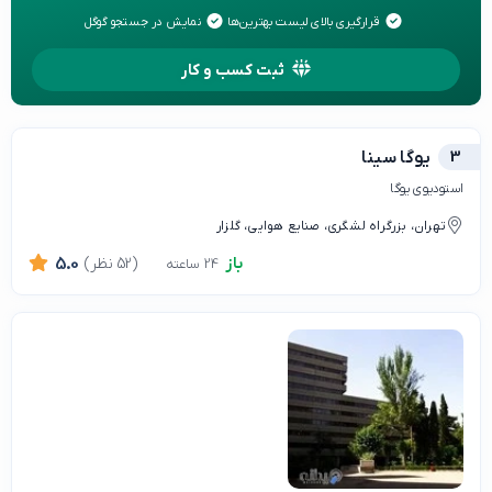
قرارگیری بالای لیست بهترین‌ها
نمایش در جستجو گوگل
ثبت کسب و کار
3
یوگا سینا
استودیوی یوگا
تهران، بزرگراه لشگری، صنایع هوایی، گلزار
باز
(52 نظر)
5.0
24 ساعته