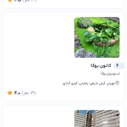
(64 نظر)
4.5
6
کانون یوگا
استودیوی یوگا
تهران، آرش شرقی، راجیان، گوی آبادی
(79 نظر)
4.0