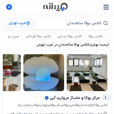
غرب تهران
کلاس یوگا
کلاس یوگا بارداری
کلاس یوگا کودکان
مربی یوگا
لیست بهترین
کلاس یوگا سالمندان در غرب تهران
1
مرکز یوگا و ماساژ مروارید آبی
کلاس یوگا/انواع ماساژ٫یوگاتراپی٫یوگاچیتگر٫یوگاغربتهراان٫یوگادریاچه چیتگر
تهران، بلوار علیمرادی، بین نسیم شانزدهم و سید علی،مجتمع تجاری طوبی