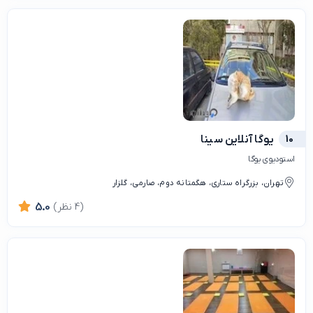
10
یوگا آنلاین سینا
استودیوی یوگا
تهران، بزرگراه ستاری، هگمتانه دوم، صارمی، گلزار
(4 نظر)
5.0