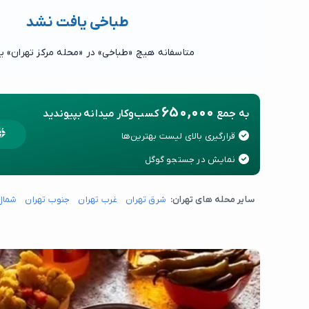
طباخی یافت نشد
متاسفانه هیچ «طباخی» در «محله مرکز تهران» ی
650,000
به جمع
کسب‌وکار میدانه بپیوندید
قرارگیری بالای لیست بهترین‌ها
نمایش در جستجو گوگل
سایر محله های تهران:
شرق تهران
غرب تهران
جنوب تهران
شمال