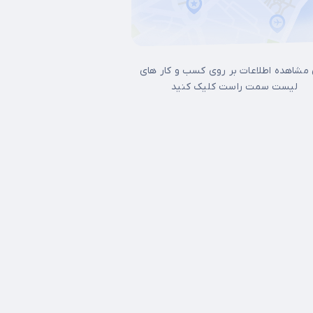
 مشاهده اطلاعات بر روی کسب و کار های
لیست سمت راست کلیک کنید
15 خرداد
17شهریور
آجودانیه
آذری
آرژانتین
آپادانا
آیت الله کاشانی
اتاب