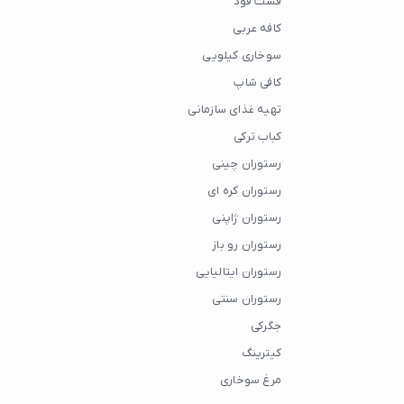
فست فود
کافه عربی
سوخاری کیلویی
کافی شاپ
تهیه غذای سازمانی
کباب ترکی
رستوران چینی
رستوران کره ای
رستوران ژاپنی
رستوران رو باز
رستوران ایتالیایی
رستوران سنتی
جگرکی
کیترینگ
مرغ سوخاری