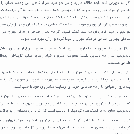
رستوران رژیمی
اگر به خوردن کله پاچه علاقه دارید و می خواهید هر از گاهی این وعده جذاب ر
سالاد بار
طباخی در مرکز تهران نیاز دارید که در نزدیکی شما باشد و بتوانید به آن مراجعه کن
تهران باید در نزدیکی محل زندگی ما باشد چرا که صبح این وعده صرف می شود نم
تهیه غذا
این وعده طی کرد. از این رو خوب است که یک طباخی در مرکز تهران و در نزدیکی محل
پیتزا
توانیم در پیدا کردن آن به شما کمک کنیم. اگر به دنبال طباخی در مرکز تهران می
صبحانه
سادگی بهترین طباخی در مرکز تهران را پیدا کرده و از آن بهره مند شوید.
صبحانه سلف سرویس
مرکز تهران به عنوان قلب تجاری و اداری پایتخت، مجموعه‌ای متنوع از بهترین طباخی
کافه صبحانه
دسترسی آسان به وسایل نقلیه عمومی، مترو و خیابان‌های اصلی، گزینه‌ای ایده‌آ
طباخی هستند.
رستوران صبحانه
یکی از مزایای انتخاب طباخی در مرکز تهران، گستردگی و تنوع خدمات است. شما می‌توا
ایونت مافیا
بالا دسترسی پیدا کنید و از کیفیت خوب خدمات بهره‌مند شوید. از سوی دیگر، رقاب
کافه مافیا
بسیاری از طباخی با ارائه خدماتی حرفه‌ای، رضایت مشتریان خود را جلب کنند.
کافه بازی
بسیاری از ساکنان پایتخت ترجیح می‌دهند برای دریافت خدمات تخصصی، به مرکز تهرا
کافه گیم
تعداد زیادی از برترین طباخی فعالیت دارند که از جدیدترین تجهیزات استفاده می
فست فود کیلویی
دسترسی آسان به پارکینگ‌ها، یکی دیگر از دلایلی است که افراد این منطقه را برای انت
فینگر فود
در وب سایت میدانه، ما تلاش کرده‌ایم لیستی از بهترین طباخی در مرکز تهران را بر
غذای ایرانی
تجربه خوب و حرفه‌ای هستید، پیشنهاد می‌کنیم به بررسی گزینه‌های موجود در ای