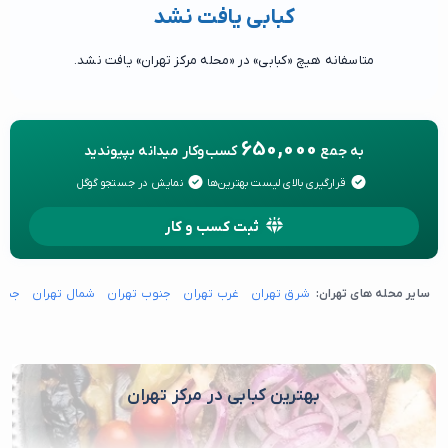
کبابی یافت نشد
متاسفانه هیچ «کبابی» در «محله مرکز تهران» یافت نشد.
650,000
به جمع
کسب‌وکار میدانه بپیوندید
قرارگیری بالای لیست بهترین‌ها
نمایش در جستجو گوگل
ثبت کسب و کار
سایر محله های تهران:
شرق تهران
غرب تهران
جنوب تهران
شمال تهران
جنوب
بهترین کبابی در مرکز تهران