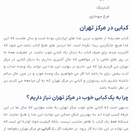
کیترینگ
مرغ سوخاری
رستوران رژیمی
کبابی در مرکز تهران
سالاد بار
کباب همیشه از محبوب ترین غذا های ایرانیان بوده است و سال هاست که این
تهیه غذا
غذا هیچ جایگزینی پیدا نکرده است. اما دردسر های طبخ کباب باعث می شود که
پیتزا
اکثریت مردم برای صرف کباب به دنبال یک کبابی خوب باشند. در حقیقت همه ما
در روز های خاص یا در مواقعی که حال آشپزی نداریم به دنبال کبابی در مرکز
صبحانه
تهران می گردیم چرا که می دانیم در نهایت این غذا می تواند یک وعده جذاب و
صبحانه سلف سرویس
لذت بخش برای ما باشد اما اگر می خواهیم یک وعده خوب و در عین حال سالم
کافه صبحانه
داشته باشیم باید رستوران و کبابی در مرکز تهران که به آن مراجعه می کنیم نیز
رستوران صبحانه
در نظر داشته باشد.
ایونت مافیا
چرا به یک کبابی خوب در مرکز تهران نیاز داریم ؟
کافه مافیا
بدیهی است که کبابی های خوب مرکز تهران به علت مهارتی که سال ها در این
کافه بازی
حرفه کسب کرده اند به بهترین شکل ممکن می توانند این غذا را طبخ نمایند. اما
مسئله فقط یک کباب با ظاهر مناسب نیست. بلکه کیفیت مواد اولیه ای است که
کافه گیم
می تواند در این غذا به کار برود. در حقیقت اگر یک
کبابی در
مرکز تهران بخواهد از
فست فود کیلویی